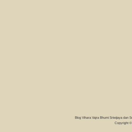
Blog Vihara Vajra Bhumi Sriwijaya dan S
Copyright © 