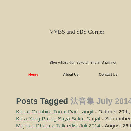
VVBS and SBS Corner
Blog Vihara dan Sekolah Bhumi Sriwijaya
Home
About Us
Contact Us
Posts Tagged
法音集 July 201
Kabar Gembira Turun Dari Langit
- October 20th,
Kata Yang Paling Saya Suka: Gagal
- September
Majalah Dharma Talk edisi Juli 2014
- August 26t