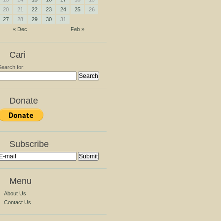
20
21
22
23
24
25
26
27
28
29
30
31
« Dec
Feb »
Cari
Search for:
Donate
Subscribe
Menu
About Us
Contact Us