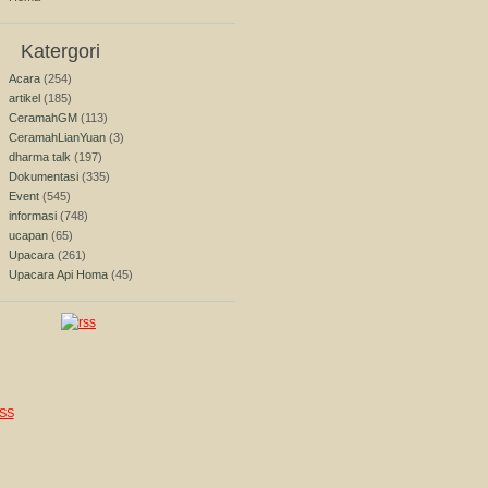
Katergori
Acara
(254)
artikel
(185)
CeramahGM
(113)
CeramahLianYuan
(3)
dharma talk
(197)
Dokumentasi
(335)
Event
(545)
informasi
(748)
ucapan
(65)
Upacara
(261)
Upacara Api Homa
(45)
SS