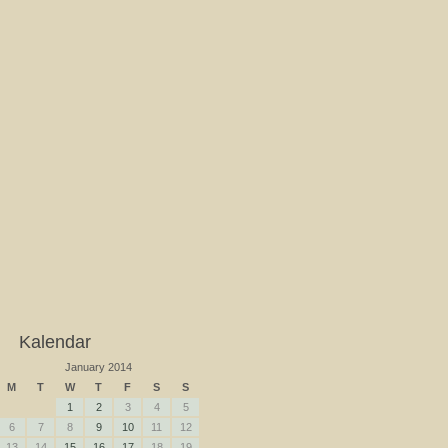
Kalendar
January 2014
M
T
W
T
F
S
S
1
2
3
4
5
6
7
8
9
10
11
12
13
14
15
16
17
18
19