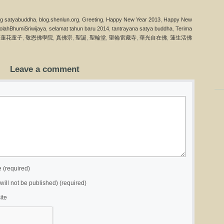
og satyabuddha
,
blog.shenlun.org
,
Greeting
,
Happy New Year 2013
,
Happy New
olahBhumiSriwijaya
,
selamat tahun baru 2014
,
tantrayana satya buddha
,
Terima
白蓮花童子
,
敬恩佛學院
,
真佛宗
,
聖誕
,
聖輪堂
,
聖輪雷藏寺
,
華光自在佛
,
蓮生活佛
Leave a comment
(required)
(will not be published) (required)
ite