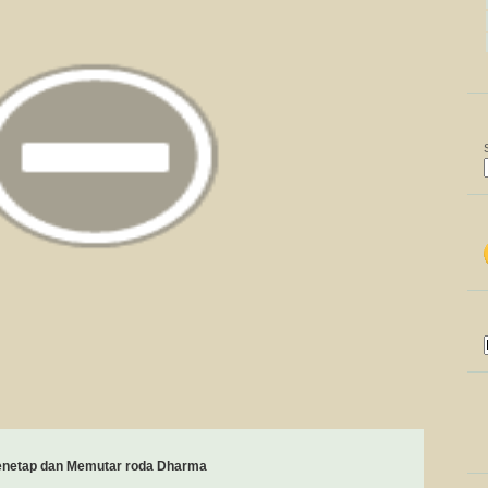
enetap dan Memutar roda Dharma