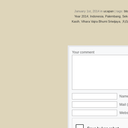
January 1st, 2014 in
ucapan
| tags:
bl
Year 2014
,
Indonesia
,
Palembang
,
Sek
Kasih
,
Vihara Vajra Bhumi Sriwijaya
,
大
Your comment
Name 
Mail 
Webs