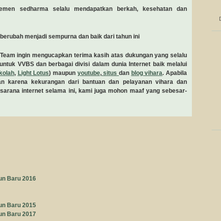
temen sedharma selalu mendapatkan berkah, kesehatan dan
berubah menjadi sempurna dan baik dari tahun ini
Team ingin mengucapkan terima kasih atas dukungan yang selalu
ntuk VVBS dan berbagai divisi dalam dunia Internet baik melalui
kolah
,
Light Lotus
) maupun
youtube
,
situs
dan
blog vihara
. Apabila
n karena kekurangan dari bantuan dan pelayanan vihara dan
 sarana internet selama ini, kami juga mohon maaf yang sebesar-
un Baru 2016
un Baru 2015
un Baru 2017