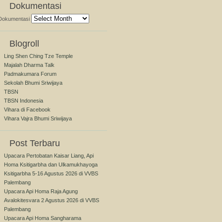
Dokumentasi
Dokumentasi
Blogroll
Ling Shen Ching Tze Temple
Majalah Dharma Talk
Padmakumara Forum
Sekolah Bhumi Sriwijaya
TBSN
TBSN Indonesia
Vihara di Facebook
Vihara Vajra Bhumi Sriwijaya
Post Terbaru
Upacara Pertobatan Kaisar Liang, Api
Homa Ksitigarbha dan Ulkamukhayoga
Ksitigarbha 5-16 Agustus 2026 di VVBS
Palembang
Upacara Api Homa Raja Agung
Avalokitesvara 2 Agustus 2026 di VVBS
Palembang
Upacara Api Homa Sangharama