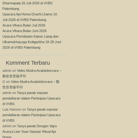
Dharmapala 26 Juli 2026 di VVBS
Palembang
Upacara Api Homa Drashi Lhamo 16
Juli 2026 di VVBS Palembang
Acara Vihara Bulan Juli 2026
Acara Vihara Bulan Juni 2026
Upacara Pertobatan Kaisar Liang dan
Ulkamukhayoga Ksitigarbha 18-28 Juni
2026 di VVBS Palembang
Komment Terbaru
admin
on
Video Mudra Avalokitesvara –
觀世音菩薩手印
G
on
Video Mudra Avalokitesvara – 觀
世音菩薩手印
admin
on
Tanya jawab seputar
pendaftaran dalam Partisipasi Upacara
di VVBS
Luis Hansen
on
Tanya jawab seputar
pendaftaran dalam Partisipasi Upacara
di VVBS
admin
on
Tanya jawab Dengan Vajra
Acarya Lian Yuan Seputar Ritual Api
Homa