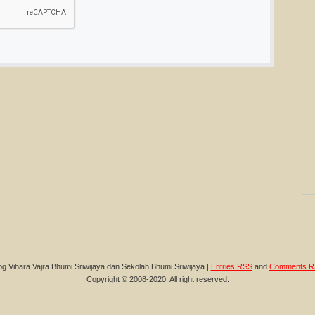
og Vihara Vajra Bhumi Sriwijaya dan Sekolah Bhumi Sriwijaya |
Entries RSS
and
Comments R
Copyright © 2008-2020. All right reserved.