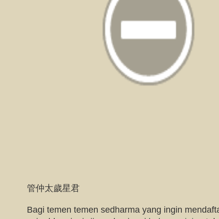
管仲太歲星君
Bagi temen temen sedharma yang ingin mendaftark