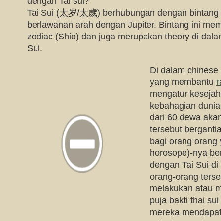
dengan Tai sui?
Tai Sui (太岁/太歲) berhubungan dengan bintang 
berlawanan arah dengan Jupiter. Bintang ini m
zodiac (Shio) dan juga merupakan theory di dal
Sui.
Di dalam chinese 
yang membantu
r
mengatur kesejah
kebahagian dunia
dari 60 dewa aka
tersebut berganti
bagi orang orang 
horosope)-nya ber
dengan Tai Sui di
orang-orang terse
melakukan atau m
puja bakti thai su
mereka mendapat