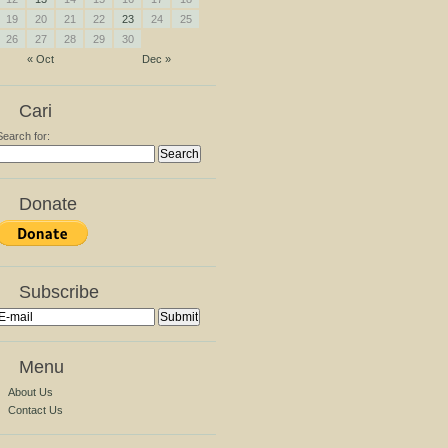
19
20
21
22
23
24
25
26
27
28
29
30
« Oct
Dec »
Cari
Search for:
Donate
Subscribe
Menu
About Us
Contact Us