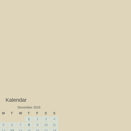
Kalendar
November 2018
M
T
W
T
F
S
S
1
2
3
4
5
6
7
8
9
10
11
12
13
14
15
16
17
18