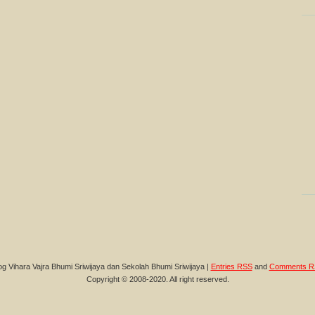
og Vihara Vajra Bhumi Sriwijaya dan Sekolah Bhumi Sriwijaya |
Entries RSS
and
Comments R
Copyright © 2008-2020. All right reserved.