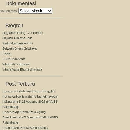
Dokumentasi
Dokumentasi
Blogroll
Ling Shen Ching Tze Temple
Majalah Dharma Talk
Padmakumara Forum
Sekolah Bhumi Sriwijaya
TBSN
TBSN Indonesia
Vihara di Facebook
Vihara Vajra Bhumi Sriwijaya
Post Terbaru
Upacara Pertobatan Kaisar Liang, Api
Homa Ksitigarbha dan Ulkamukhayoga
Ksitigarbha 5-16 Agustus 2026 di VVBS
Palembang
Upacara Api Homa Raja Agung
Avalokitesvara 2 Agustus 2026 di VVBS
Palembang
Upacara Api Homa Sangharama