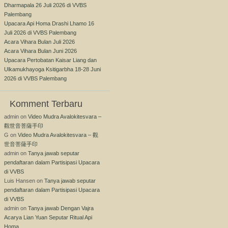
Dharmapala 26 Juli 2026 di VVBS
Palembang
Upacara Api Homa Drashi Lhamo 16
Juli 2026 di VVBS Palembang
Acara Vihara Bulan Juli 2026
Acara Vihara Bulan Juni 2026
Upacara Pertobatan Kaisar Liang dan
Ulkamukhayoga Ksitigarbha 18-28 Juni
2026 di VVBS Palembang
Komment Terbaru
admin
on
Video Mudra Avalokitesvara –
觀世音菩薩手印
G
on
Video Mudra Avalokitesvara – 觀
世音菩薩手印
admin
on
Tanya jawab seputar
pendaftaran dalam Partisipasi Upacara
di VVBS
Luis Hansen
on
Tanya jawab seputar
pendaftaran dalam Partisipasi Upacara
di VVBS
admin
on
Tanya jawab Dengan Vajra
Acarya Lian Yuan Seputar Ritual Api
Homa