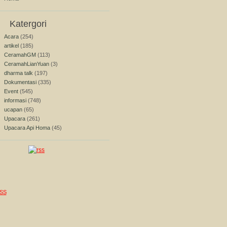
Katergori
Acara
(254)
artikel
(185)
CeramahGM
(113)
CeramahLianYuan
(3)
dharma talk
(197)
Dokumentasi
(335)
Event
(545)
informasi
(748)
ucapan
(65)
Upacara
(261)
Upacara Api Homa
(45)
SS