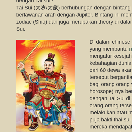
dengan Tai sui?
Tai Sui (太岁/太歲) berhubungan dengan bintang 
berlawanan arah dengan Jupiter. Bintang ini m
zodiac (Shio) dan juga merupakan theory di dal
Sui.
Di dalam chinese 
yang membantu
r
mengatur kesejah
kebahagian dunia
dari 60 dewa aka
tersebut berganti
bagi orang orang 
horosope)-nya ber
dengan Tai Sui di
orang-orang terse
melakukan atau m
puja bakti thai su
mereka mendapat