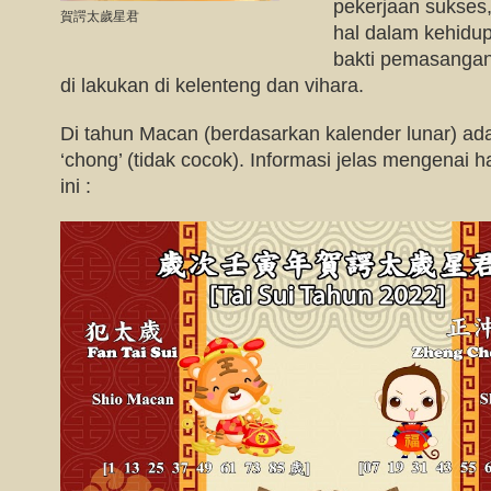
pekerjaan sukses
賀諤太歲星君
hal dalam kehidup
bakti pemasangan a
di lakukan di kelenteng dan vihara.
Di tahun Macan (berdasarkan kalender lunar) ad
‘chong’ (tidak cocok). Informasi jelas mengenai ha
ini :