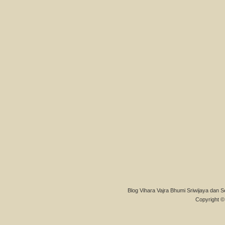
Blog Vihara Vajra Bhumi Sriwijaya dan S
Copyright © 