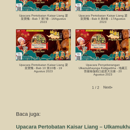
Upacara Pertobatan Kaisar Liang 梁
Upacara Pertobatan Kaisar Liang 梁
皇寶懺 - Bab 7 第7卷 - 16Agustus
皇寶懺 - Bab 8 第8卷 - 17Agustus
2023
2023
Upacara Pertobatan Kaisar Liang 梁
Upacara Penyeberangan
皇寶懺 - Bab 10 第10卷 - 19
Ulkamukhayoga Ksitigarbha - 地藏王
Agustus 2023
菩薩瑜伽焰口超度大法會 - 20
Agustus 2023
Next
»
1
/
2
Baca juga:
Upacara Pertobatan Kaisar Liang – Ulkamukh