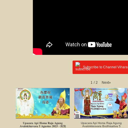
Subscribe to Channel Vihara
Next
»
1
/
2
𝐔𝐩𝐚𝐜𝐚𝐫𝐚 𝐀𝐩𝐢 𝐇𝐨𝐦𝐚 𝐑𝐚𝐣𝐚 𝐀𝐠𝐮𝐧𝐠
Upacara Api Homa Raja Agung
𝐀𝐯𝐚𝐥𝐨𝐤𝐢𝐭𝐞𝐬𝐯𝐚𝐫𝐚 𝟓 𝐀𝐠𝐮𝐬𝐭𝐮𝐬 𝟐𝟎𝟐𝟑 - 南無
Avalokitesvara Bodhisattva 5