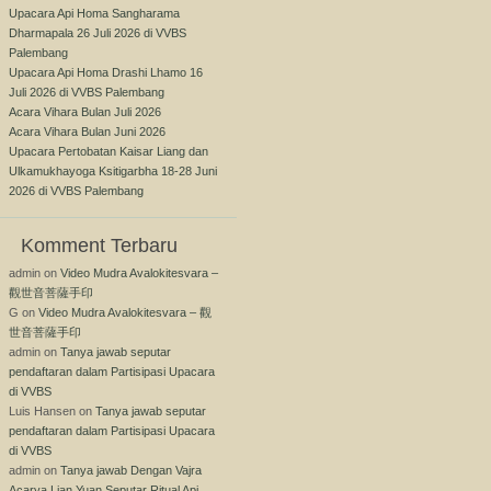
Upacara Api Homa Sangharama
Dharmapala 26 Juli 2026 di VVBS
Palembang
Upacara Api Homa Drashi Lhamo 16
Juli 2026 di VVBS Palembang
Acara Vihara Bulan Juli 2026
Acara Vihara Bulan Juni 2026
Upacara Pertobatan Kaisar Liang dan
Ulkamukhayoga Ksitigarbha 18-28 Juni
2026 di VVBS Palembang
Komment Terbaru
admin
on
Video Mudra Avalokitesvara –
觀世音菩薩手印
G
on
Video Mudra Avalokitesvara – 觀
世音菩薩手印
admin
on
Tanya jawab seputar
pendaftaran dalam Partisipasi Upacara
di VVBS
Luis Hansen
on
Tanya jawab seputar
pendaftaran dalam Partisipasi Upacara
di VVBS
admin
on
Tanya jawab Dengan Vajra
Acarya Lian Yuan Seputar Ritual Api