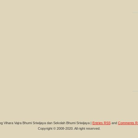
og Vihara Vajra Bhumi Sriwijaya dan Sekolah Bhumi Sriwijaya |
Entries RSS
and
Comments R
Copyright © 2008-2020. All right reserved.