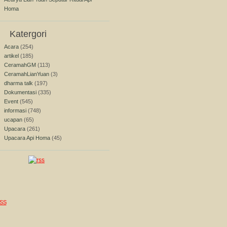
Homa
Katergori
Acara
(254)
artikel
(185)
CeramahGM
(113)
CeramahLianYuan
(3)
dharma talk
(197)
Dokumentasi
(335)
Event
(545)
informasi
(748)
ucapan
(65)
Upacara
(261)
Upacara Api Homa
(45)
SS