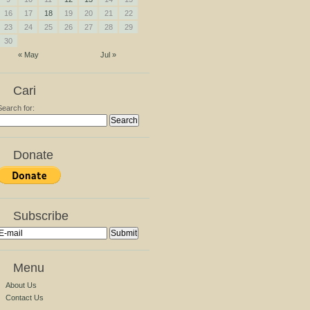
16
17
18
19
20
21
22
23
24
25
26
27
28
29
30
« May
Jul »
Cari
Search for:
Donate
Subscribe
Menu
About Us
Contact Us