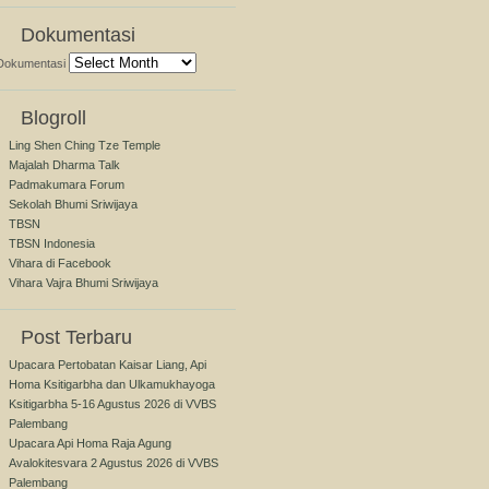
Dokumentasi
Dokumentasi
Blogroll
Ling Shen Ching Tze Temple
Majalah Dharma Talk
Padmakumara Forum
Sekolah Bhumi Sriwijaya
TBSN
TBSN Indonesia
Vihara di Facebook
Vihara Vajra Bhumi Sriwijaya
Post Terbaru
Upacara Pertobatan Kaisar Liang, Api
Homa Ksitigarbha dan Ulkamukhayoga
Ksitigarbha 5-16 Agustus 2026 di VVBS
Palembang
Upacara Api Homa Raja Agung
Avalokitesvara 2 Agustus 2026 di VVBS
Palembang