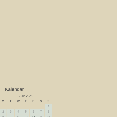
Kalendar
June 2025
M
T
W
T
F
S
S
1
2
3
4
5
6
7
8
9
10
11
12
13
14
15