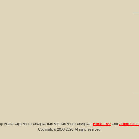
og Vihara Vajra Bhumi Sriwijaya dan Sekolah Bhumi Sriwijaya |
Entries RSS
and
Comments R
Copyright © 2008-2020. All right reserved.