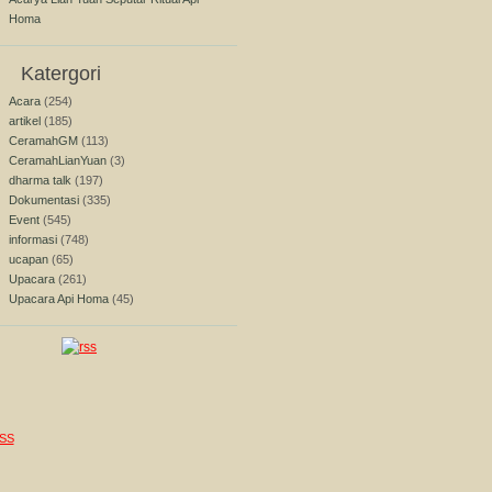
Homa
Katergori
Acara
(254)
artikel
(185)
CeramahGM
(113)
CeramahLianYuan
(3)
dharma talk
(197)
Dokumentasi
(335)
Event
(545)
informasi
(748)
ucapan
(65)
Upacara
(261)
Upacara Api Homa
(45)
SS