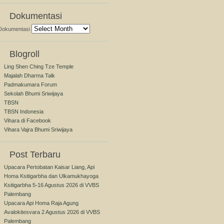
Dokumentasi
Dokumentasi
Blogroll
Ling Shen Ching Tze Temple
Majalah Dharma Talk
Padmakumara Forum
Sekolah Bhumi Sriwijaya
TBSN
TBSN Indonesia
Vihara di Facebook
Vihara Vajra Bhumi Sriwijaya
Post Terbaru
Upacara Pertobatan Kaisar Liang, Api
Homa Ksitigarbha dan Ulkamukhayoga
Ksitigarbha 5-16 Agustus 2026 di VVBS
Palembang
Upacara Api Homa Raja Agung
Avalokitesvara 2 Agustus 2026 di VVBS
Palembang