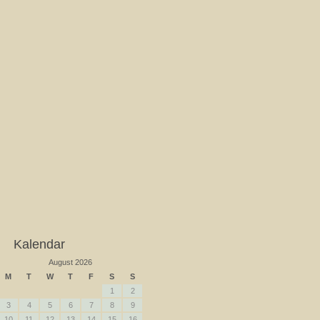
Kalendar
August 2026
M
T
W
T
F
S
S
1
2
3
4
5
6
7
8
9
10
11
12
13
14
15
16