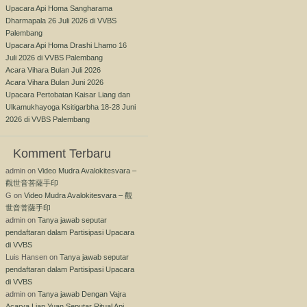
Upacara Api Homa Sangharama
Dharmapala 26 Juli 2026 di VVBS
Palembang
Upacara Api Homa Drashi Lhamo 16
Juli 2026 di VVBS Palembang
Acara Vihara Bulan Juli 2026
Acara Vihara Bulan Juni 2026
Upacara Pertobatan Kaisar Liang dan
Ulkamukhayoga Ksitigarbha 18-28 Juni
2026 di VVBS Palembang
Komment Terbaru
admin
on
Video Mudra Avalokitesvara –
觀世音菩薩手印
G
on
Video Mudra Avalokitesvara – 觀
世音菩薩手印
admin
on
Tanya jawab seputar
pendaftaran dalam Partisipasi Upacara
di VVBS
Luis Hansen
on
Tanya jawab seputar
pendaftaran dalam Partisipasi Upacara
di VVBS
admin
on
Tanya jawab Dengan Vajra
Acarya Lian Yuan Seputar Ritual Api