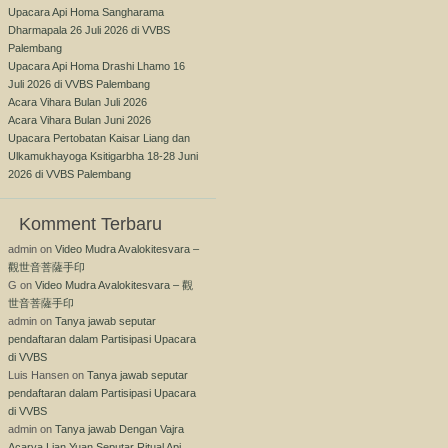
Upacara Api Homa Sangharama
Dharmapala 26 Juli 2026 di VVBS
Palembang
Upacara Api Homa Drashi Lhamo 16
Juli 2026 di VVBS Palembang
Acara Vihara Bulan Juli 2026
Acara Vihara Bulan Juni 2026
Upacara Pertobatan Kaisar Liang dan
Ulkamukhayoga Ksitigarbha 18-28 Juni
2026 di VVBS Palembang
Komment Terbaru
admin
on
Video Mudra Avalokitesvara –
觀世音菩薩手印
G
on
Video Mudra Avalokitesvara – 觀
世音菩薩手印
admin
on
Tanya jawab seputar
pendaftaran dalam Partisipasi Upacara
di VVBS
Luis Hansen
on
Tanya jawab seputar
pendaftaran dalam Partisipasi Upacara
di VVBS
admin
on
Tanya jawab Dengan Vajra
Acarya Lian Yuan Seputar Ritual Api