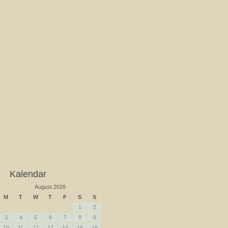
Kalendar
August 2026
M
T
W
T
F
S
S
1
2
3
4
5
6
7
8
9
10
11
12
13
14
15
16