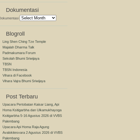
Dokumentasi
Dokumentasi
Blogroll
Ling Shen Ching Tze Temple
Majalah Dharma Talk
Padmakumara Forum
Sekolah Bhumi Sriwijaya
TBSN
TBSN Indonesia
Vihara di Facebook
Vihara Vajra Bhumi Sriwijaya
Post Terbaru
Upacara Pertobatan Kaisar Liang, Api
Homa Ksitigarbha dan Ulkamukhayoga
Ksitigarbha 5-16 Agustus 2026 di VVBS
Palembang
Upacara Api Homa Raja Agung
Avalokitesvara 2 Agustus 2026 di VVBS
Palembang