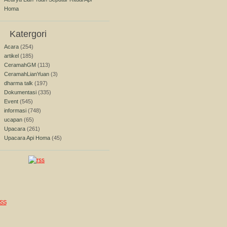
Homa
Katergori
Acara
(254)
artikel
(185)
CeramahGM
(113)
CeramahLianYuan
(3)
dharma talk
(197)
Dokumentasi
(335)
Event
(545)
informasi
(748)
ucapan
(65)
Upacara
(261)
Upacara Api Homa
(45)
SS