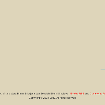
og Vihara Vajra Bhumi Sriwijaya dan Sekolah Bhumi Sriwijaya |
Entries RSS
and
Comments R
Copyright © 2008-2020. All right reserved.