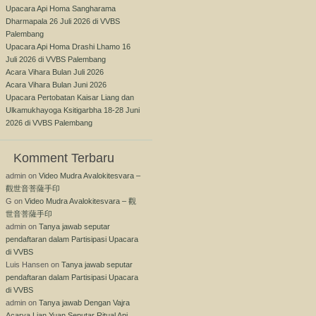
Upacara Api Homa Sangharama
Dharmapala 26 Juli 2026 di VVBS
Palembang
Upacara Api Homa Drashi Lhamo 16
Juli 2026 di VVBS Palembang
Acara Vihara Bulan Juli 2026
Acara Vihara Bulan Juni 2026
Upacara Pertobatan Kaisar Liang dan
Ulkamukhayoga Ksitigarbha 18-28 Juni
2026 di VVBS Palembang
Komment Terbaru
admin
on
Video Mudra Avalokitesvara –
觀世音菩薩手印
G
on
Video Mudra Avalokitesvara – 觀
世音菩薩手印
admin
on
Tanya jawab seputar
pendaftaran dalam Partisipasi Upacara
di VVBS
Luis Hansen
on
Tanya jawab seputar
pendaftaran dalam Partisipasi Upacara
di VVBS
admin
on
Tanya jawab Dengan Vajra
Acarya Lian Yuan Seputar Ritual Api