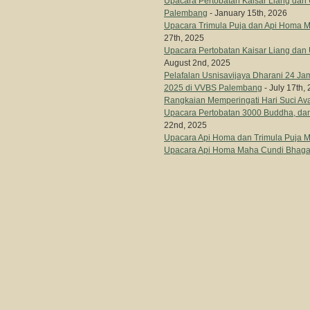
Upacara Pertobatan Kaisar Liang dan 
Palembang
- January 15th, 2026
Upacara Trimula Puja dan Api Homa 
27th, 2025
Upacara Pertobatan Kaisar Liang dan
August 2nd, 2025
Pelafalan Usnisavijaya Dharani 24 Ja
2025 di VVBS Palembang
- July 17th,
Rangkaian Memperingati Hari Suci Av
Upacara Pertobatan 3000 Buddha, da
22nd, 2025
Upacara Api Homa dan Trimula Puja 
Upacara Api Homa Maha Cundi Bhagaw