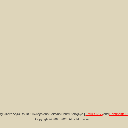
og Vihara Vajra Bhumi Sriwijaya dan Sekolah Bhumi Sriwijaya |
Entries RSS
and
Comments R
Copyright © 2008-2020. All right reserved.