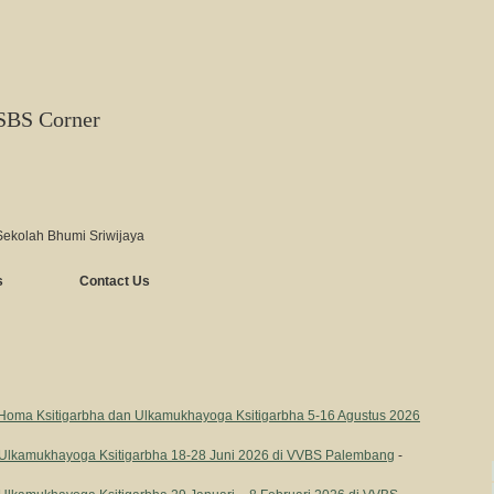
SBS Corner
Sekolah Bhumi Sriwijaya
s
Contact Us
i Homa Ksitigarbha dan Ulkamukhayoga Ksitigarbha 5-16 Agustus 2026
 Ulkamukhayoga Ksitigarbha 18-28 Juni 2026 di VVBS Palembang
-