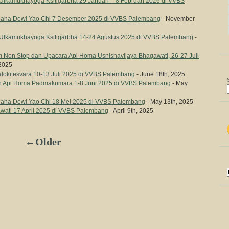
Ulkamukhayoga Ksitigarbha 29 Januari – 8 Februari 2026 di VVBS
Maha Dewi Yao Chi 7 Desember 2025 di VVBS Palembang
- November
 Ulkamukhayoga Ksitigarbha 14-24 Agustus 2025 di VVBS Palembang
-
m Non Stop dan Upacara Api Homa Usnishavijaya Bhagawati, 26-27 Juli
 2025
alokitesvara 10-13 Juli 2025 di VVBS Palembang
- June 18th, 2025
n Api Homa Padmakumara 1-8 Juni 2025 di VVBS Palembang
- May
Maha Dewi Yao Chi 18 Mei 2025 di VVBS Palembang
- May 13th, 2025
ati 17 April 2025 di VVBS Palembang
- April 9th, 2025
←Older