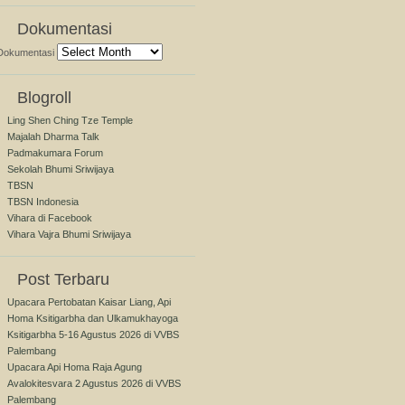
Dokumentasi
Dokumentasi
Blogroll
Ling Shen Ching Tze Temple
Majalah Dharma Talk
Padmakumara Forum
Sekolah Bhumi Sriwijaya
TBSN
TBSN Indonesia
Vihara di Facebook
Vihara Vajra Bhumi Sriwijaya
Post Terbaru
Upacara Pertobatan Kaisar Liang, Api
Homa Ksitigarbha dan Ulkamukhayoga
Ksitigarbha 5-16 Agustus 2026 di VVBS
Palembang
Upacara Api Homa Raja Agung
Avalokitesvara 2 Agustus 2026 di VVBS
Palembang