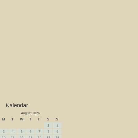
Kalendar
August 2026
M
T
W
T
F
S
S
1
2
3
4
5
6
7
8
9
10
11
12
13
14
15
16