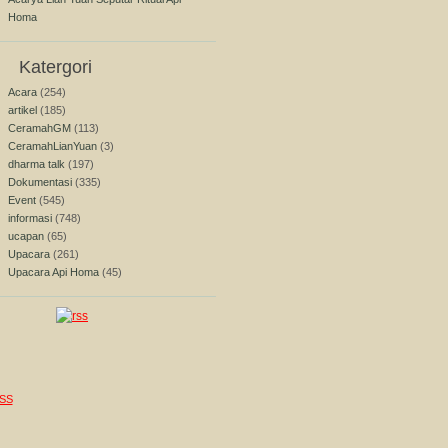
Homa
Katergori
Acara
(254)
artikel
(185)
CeramahGM
(113)
CeramahLianYuan
(3)
dharma talk
(197)
Dokumentasi
(335)
Event
(545)
informasi
(748)
ucapan
(65)
Upacara
(261)
Upacara Api Homa
(45)
SS