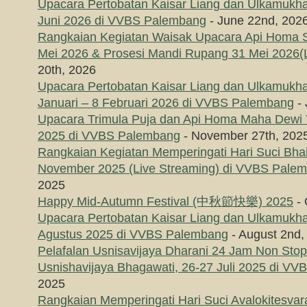
Upacara Pertobatan Kaisar Liang dan Ulkamukha
Juni 2026 di VVBS Palembang
- June 22nd, 202
Rangkaian Kegiatan Waisak Upacara Api Homa
Mei 2026 & Prosesi Mandi Rupang 31 Mei 2026(L
20th, 2026
Upacara Pertobatan Kaisar Liang dan Ulkamukha
Januari – 8 Februari 2026 di VVBS Palembang
- 
Upacara Trimula Puja dan Api Homa Maha Dewi
2025 di VVBS Palembang
- November 27th, 202
Rangkaian Kegiatan Memperingati Hari Suci Bha
November 2025 (Live Streaming) di VVBS Pale
2025
Happy Mid-Autumn Festival (中秋節快樂) 2025
- 
Upacara Pertobatan Kaisar Liang dan Ulkamukha
Agustus 2025 di VVBS Palembang
- August 2nd,
Pelafalan Usnisavijaya Dharani 24 Jam Non Sto
Usnishavijaya Bhagawati, 26-27 Juli 2025 di V
2025
Rangkaian Memperingati Hari Suci Avalokitesvar