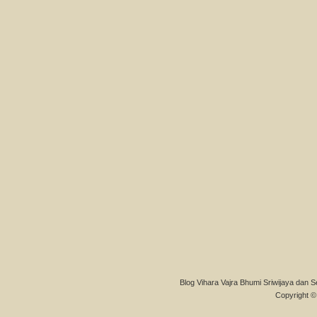
Blog Vihara Vajra Bhumi Sriwijaya dan S
Copyright © 