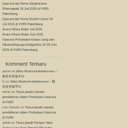
Upacara Api Homa Sangharama
Dharmapala 26 Juli 2026 di VVBS
Palembang
Upacara Api Homa Drashi Lhamo 16
Juli 2026 di VVBS Palembang
Acara Vihara Bulan Juli 2026
Acara Vihara Bulan Juni 2026
Upacara Pertobatan Kaisar Liang dan
Ulkamukhayoga Ksitigarbha 18-28 Juni
2026 di VVBS Palembang
Komment Terbaru
admin
on
Video Mudra Avalokitesvara –
觀世音菩薩手印
G
on
Video Mudra Avalokitesvara – 觀
世音菩薩手印
admin
on
Tanya jawab seputar
pendaftaran dalam Partisipasi Upacara
di VVBS
Luis Hansen
on
Tanya jawab seputar
pendaftaran dalam Partisipasi Upacara
di VVBS
admin
on
Tanya jawab Dengan Vajra
Acarya Lian Yuan Seputar Ritual Api