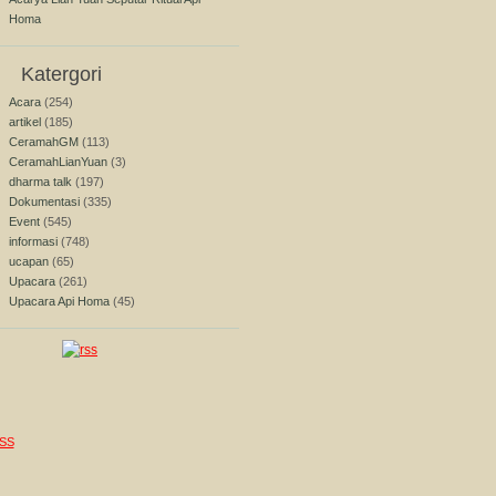
Homa
Katergori
Acara
(254)
artikel
(185)
CeramahGM
(113)
CeramahLianYuan
(3)
dharma talk
(197)
Dokumentasi
(335)
Event
(545)
informasi
(748)
ucapan
(65)
Upacara
(261)
Upacara Api Homa
(45)
SS