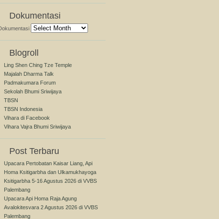
Dokumentasi
Dokumentasi
Blogroll
Ling Shen Ching Tze Temple
Majalah Dharma Talk
Padmakumara Forum
Sekolah Bhumi Sriwijaya
TBSN
TBSN Indonesia
Vihara di Facebook
Vihara Vajra Bhumi Sriwijaya
Post Terbaru
Upacara Pertobatan Kaisar Liang, Api
Homa Ksitigarbha dan Ulkamukhayoga
Ksitigarbha 5-16 Agustus 2026 di VVBS
Palembang
Upacara Api Homa Raja Agung
Avalokitesvara 2 Agustus 2026 di VVBS
Palembang