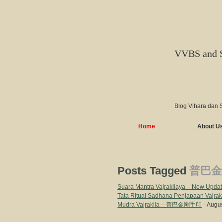
VVBS and 
Blog Vihara dan 
Home
About U
Posts Tagged
普巴金
Suara Mantra Vajrakilaya – New Upda
Tata Ritual Sadhana Penjapaan V
Mudra Vajrakila – 普巴金剛手印
- Augus