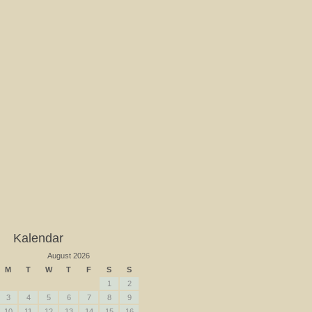
Kalendar
August 2026
M
T
W
T
F
S
S
1
2
3
4
5
6
7
8
9
10
11
12
13
14
15
16