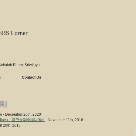
SBS Corner
Sekolah Bhumi Sriwijaya
s
Contact Us
剛
te
- December 20th, 2020
ajrakilaya – 普巴金剛唸誦法儀軌
- November 11th, 2016
t 29th, 2016