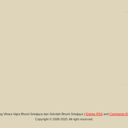
og Vihara Vajra Bhumi Sriwijaya dan Sekolah Bhumi Sriwijaya |
Entries RSS
and
Comments R
Copyright © 2008-2020. All right reserved.