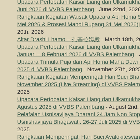
Upacara Pertobatan Kaisar Liang dan Ulkamukha
Juni 2026 di VVBS Palembang
- June 22nd, 202
Rangkaian Kegiatan Waisak Upacara Api Homa
Mei 2026 & Prosesi Mandi Rupang 31 Mei 2026(L
20th, 2026
Altar Drashi Lhamo – 扎基拉姆殿
- March 18th, 
Upacara Pertobatan Kaisar Liang dan Ulkamukha
Januari – 8 Februari 2026 di VVBS Palembang
- 
Upacara Trimula Puja dan Api Homa Maha Dewi
2025 di VVBS Palembang
- November 27th, 202
Rangkaian Kegiatan Memperingati Hari Suci Bha
November 2025 (Live Streaming) di VVBS Pale
2025
Upacara Pertobatan Kaisar Liang dan Ulkamukha
Agustus 2025 di VVBS Palembang
- August 2nd,
Pelafalan Usnisavijaya Dharani 24 Jam Non Sto
Usnishavijaya Bhagawati, 26-27 Juli 2025 di V
2025
Rangkaian Memperingati Hari Suci Avalokitesvar