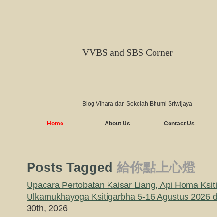
VVBS and SBS Corner
Blog Vihara dan Sekolah Bhumi Sriwijaya
Home
About Us
Contact Us
Posts Tagged
給你點上心燈
Upacara Pertobatan Kaisar Liang, Api Homa Ksit
Ulkamukhayoga Ksitigarbha 5-16 Agustus 2026
30th, 2026