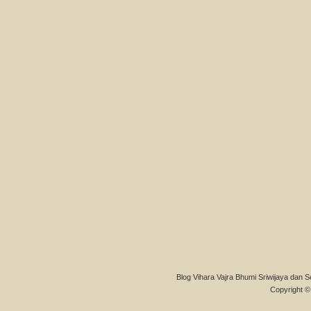
Blog Vihara Vajra Bhumi Sriwijaya dan S
Copyright © 