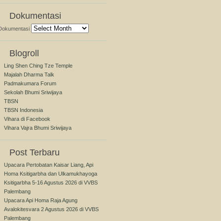
Dokumentasi
Dokumentasi
Blogroll
Ling Shen Ching Tze Temple
Majalah Dharma Talk
Padmakumara Forum
Sekolah Bhumi Sriwijaya
TBSN
TBSN Indonesia
Vihara di Facebook
Vihara Vajra Bhumi Sriwijaya
Post Terbaru
Upacara Pertobatan Kaisar Liang, Api
Homa Ksitigarbha dan Ulkamukhayoga
Ksitigarbha 5-16 Agustus 2026 di VVBS
Palembang
Upacara Api Homa Raja Agung
Avalokitesvara 2 Agustus 2026 di VVBS
Palembang