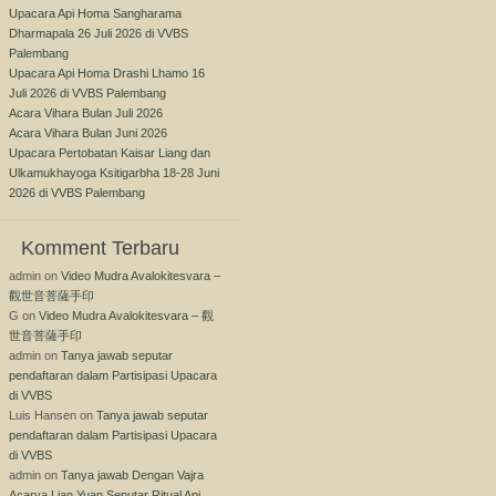
Upacara Api Homa Sangharama
Dharmapala 26 Juli 2026 di VVBS
Palembang
Upacara Api Homa Drashi Lhamo 16
Juli 2026 di VVBS Palembang
Acara Vihara Bulan Juli 2026
Acara Vihara Bulan Juni 2026
Upacara Pertobatan Kaisar Liang dan
Ulkamukhayoga Ksitigarbha 18-28 Juni
2026 di VVBS Palembang
Komment Terbaru
admin
on
Video Mudra Avalokitesvara –
觀世音菩薩手印
G
on
Video Mudra Avalokitesvara – 觀
世音菩薩手印
admin
on
Tanya jawab seputar
pendaftaran dalam Partisipasi Upacara
di VVBS
Luis Hansen
on
Tanya jawab seputar
pendaftaran dalam Partisipasi Upacara
di VVBS
admin
on
Tanya jawab Dengan Vajra
Acarya Lian Yuan Seputar Ritual Api