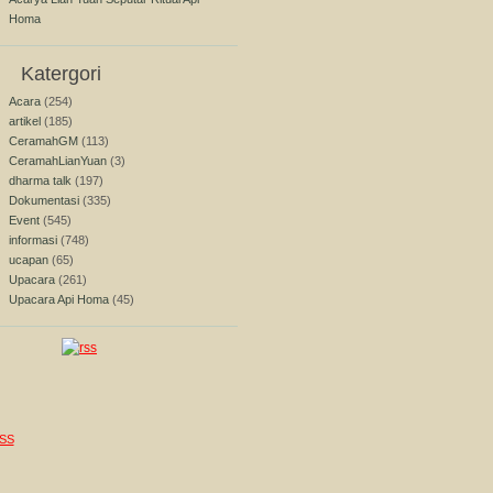
Homa
Katergori
Acara
(254)
artikel
(185)
CeramahGM
(113)
CeramahLianYuan
(3)
dharma talk
(197)
Dokumentasi
(335)
Event
(545)
informasi
(748)
ucapan
(65)
Upacara
(261)
Upacara Api Homa
(45)
SS