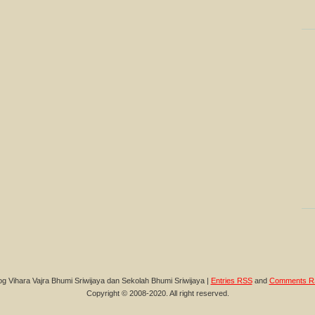
og Vihara Vajra Bhumi Sriwijaya dan Sekolah Bhumi Sriwijaya |
Entries RSS
and
Comments R
Copyright © 2008-2020. All right reserved.