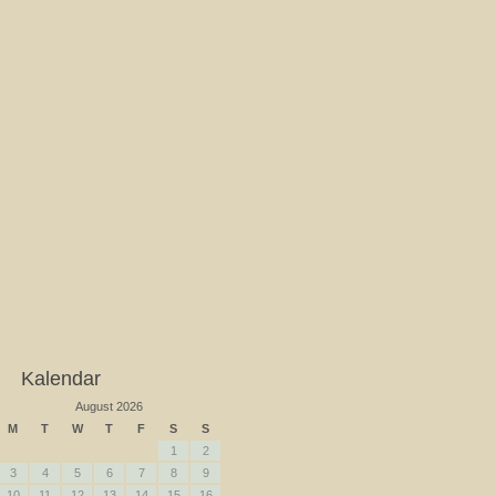
Kalendar
August 2026
M
T
W
T
F
S
S
1
2
3
4
5
6
7
8
9
10
11
12
13
14
15
16