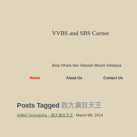
VVBS and SBS Corner
Blog Vihara dan Sekolah Bhumi Sriwijaya
Home
About Us
Contact Us
Posts Tagged
西方廣目天王
Artikel Virupaksha – 西方廣目天王
- March 6th, 2014