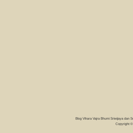
Blog Vihara Vajra Bhumi Sriwijaya dan S
Copyright © 