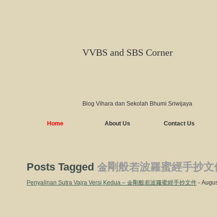
VVBS and SBS Corner
Blog Vihara dan Sekolah Bhumi Sriwijaya
Home
About Us
Contact Us
Posts Tagged
金剛般若波羅蜜經手抄文
Penyalinan Sutra Vajra Versi Kedua – 金剛般若波羅蜜經手抄文件
- Augus