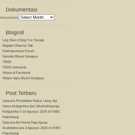
Dokumentasi
Dokumentasi
Blogroll
Ling Shen Ching Tze Temple
Majalah Dharma Talk
Padmakumara Forum
Sekolah Bhumi Sriwijaya
TBSN
TBSN Indonesia
Vihara di Facebook
Vihara Vajra Bhumi Sriwijaya
Post Terbaru
Upacara Pertobatan Kaisar Liang, Api
Homa Ksitigarbha dan Ulkamukhayoga
Ksitigarbha 5-16 Agustus 2026 di VVBS
Palembang
Upacara Api Homa Raja Agung
Avalokitesvara 2 Agustus 2026 di VVBS
Palembang