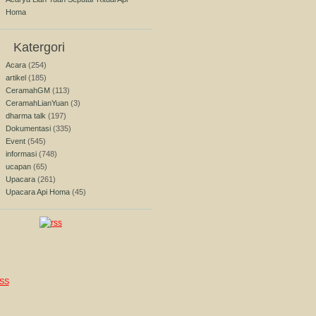
Homa
Katergori
Acara
(254)
artikel
(185)
CeramahGM
(113)
CeramahLianYuan
(3)
dharma talk
(197)
Dokumentasi
(335)
Event
(545)
informasi
(748)
ucapan
(65)
Upacara
(261)
Upacara Api Homa
(45)
SS