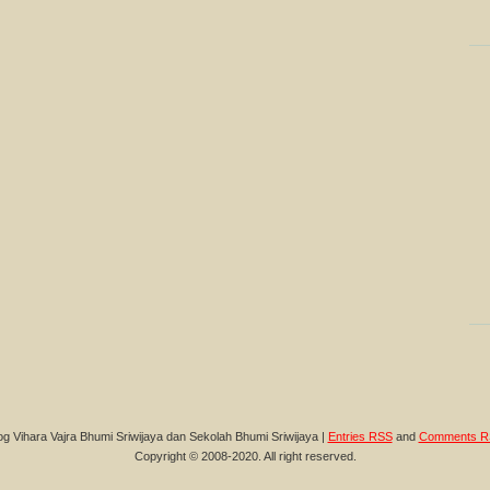
og Vihara Vajra Bhumi Sriwijaya dan Sekolah Bhumi Sriwijaya |
Entries RSS
and
Comments R
Copyright © 2008-2020. All right reserved.