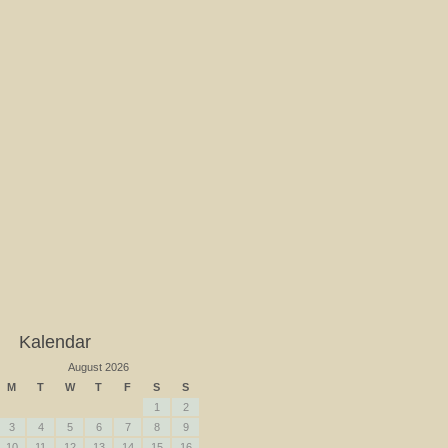
Kalendar
August 2026
M
T
W
T
F
S
S
1
2
3
4
5
6
7
8
9
10
11
12
13
14
15
16