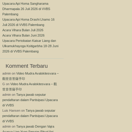
Upacara Api Homa Sangharama
Dharmapala 26 Juli 2026 di VVBS
Palembang
Upacara Api Homa Drashi Lhamo 16
Juli 2026 di VVBS Palembang
Acara Vihara Bulan Juli 2026
Acara Vihara Bulan Juni 2026
Upacara Pertobatan Kaisar Liang dan
Ulkamukhayoga Ksitigarbha 18-28 Juni
2026 di VVBS Palembang
Komment Terbaru
admin
on
Video Mudra Avalokitesvara –
觀世音菩薩手印
G
on
Video Mudra Avalokitesvara – 觀
世音菩薩手印
admin
on
Tanya jawab seputar
pendaftaran dalam Partisipasi Upacara
di VVBS
Luis Hansen
on
Tanya jawab seputar
pendaftaran dalam Partisipasi Upacara
di VVBS
admin
on
Tanya jawab Dengan Vajra
Acarya Lian Yuan Seputar Ritual Api