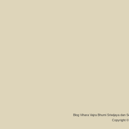
Blog Vihara Vajra Bhumi Sriwijaya dan S
Copyright © 