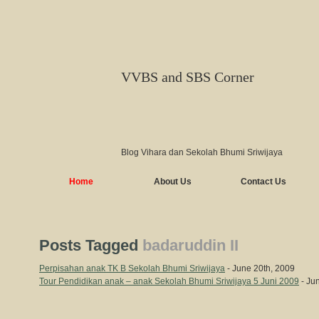
VVBS and SBS Corner
Blog Vihara dan Sekolah Bhumi Sriwijaya
Home
About Us
Contact Us
Posts Tagged
badaruddin II
Perpisahan anak TK B Sekolah Bhumi Sriwijaya
- June 20th, 2009
Tour Pendidikan anak – anak Sekolah Bhumi Sriwijaya 5 Juni 2009
- Ju