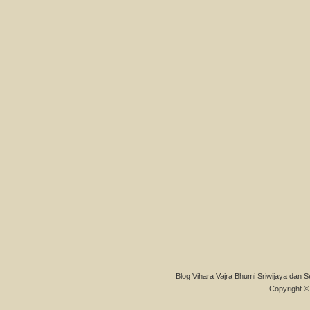
Blog Vihara Vajra Bhumi Sriwijaya dan S
Copyright © 