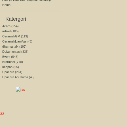
Homa
Katergori
Acara
(254)
artikel
(185)
CeramahGM
(113)
CeramahLianYuan
(3)
dharma talk
(197)
Dokumentasi
(335)
Event
(545)
informasi
(748)
ucapan
(65)
Upacara
(261)
Upacara Api Homa
(45)
SS