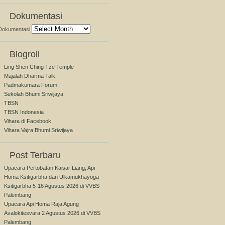
Dokumentasi
Dokumentasi
Blogroll
Ling Shen Ching Tze Temple
Majalah Dharma Talk
Padmakumara Forum
Sekolah Bhumi Sriwijaya
TBSN
TBSN Indonesia
Vihara di Facebook
Vihara Vajra Bhumi Sriwijaya
Post Terbaru
Upacara Pertobatan Kaisar Liang, Api
Homa Ksitigarbha dan Ulkamukhayoga
Ksitigarbha 5-16 Agustus 2026 di VVBS
Palembang
Upacara Api Homa Raja Agung
Avalokitesvara 2 Agustus 2026 di VVBS
Palembang