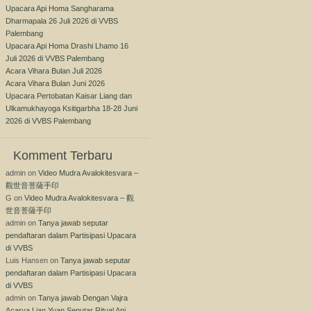
Upacara Api Homa Sangharama
Dharmapala 26 Juli 2026 di VVBS
Palembang
Upacara Api Homa Drashi Lhamo 16
Juli 2026 di VVBS Palembang
Acara Vihara Bulan Juli 2026
Acara Vihara Bulan Juni 2026
Upacara Pertobatan Kaisar Liang dan
Ulkamukhayoga Ksitigarbha 18-28 Juni
2026 di VVBS Palembang
Komment Terbaru
admin
on
Video Mudra Avalokitesvara –
觀世音菩薩手印
G
on
Video Mudra Avalokitesvara – 觀
世音菩薩手印
admin
on
Tanya jawab seputar
pendaftaran dalam Partisipasi Upacara
di VVBS
Luis Hansen
on
Tanya jawab seputar
pendaftaran dalam Partisipasi Upacara
di VVBS
admin
on
Tanya jawab Dengan Vajra
Acarya Lian Yuan Seputar Ritual Api