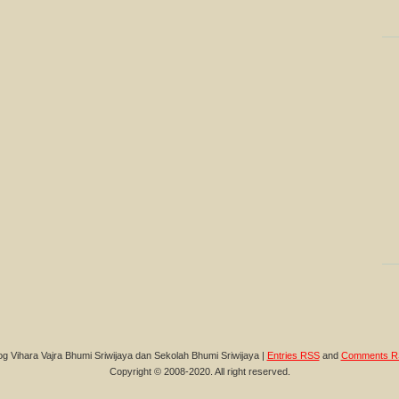
og Vihara Vajra Bhumi Sriwijaya dan Sekolah Bhumi Sriwijaya |
Entries RSS
and
Comments R
Copyright © 2008-2020. All right reserved.