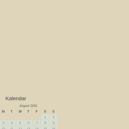
Kalendar
August 2026
M
T
W
T
F
S
S
1
2
3
4
5
6
7
8
9
10
11
12
13
14
15
16