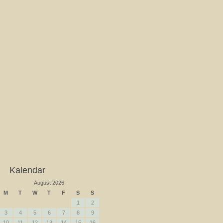
Kalendar
August 2026
M
T
W
T
F
S
S
1
2
3
4
5
6
7
8
9
10
11
12
13
14
15
16