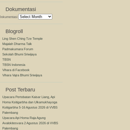
Dokumentasi
Dokumentasi
Blogroll
Ling Shen Ching Tze Temple
Majalah Dharma Talk
Padmakumara Forum
Sekolah Bhumi Sriwijaya
TBSN
TBSN Indonesia
Vihara di Facebook
Vihara Vajra Bhumi Sriwijaya
Post Terbaru
Upacara Pertobatan Kaisar Liang, Api
Homa Ksitigarbha dan Ulkamukhayoga
Ksitigarbha 5-16 Agustus 2026 di VVBS
Palembang
Upacara Api Homa Raja Agung
Avalokitesvara 2 Agustus 2026 di VVBS
Palembang