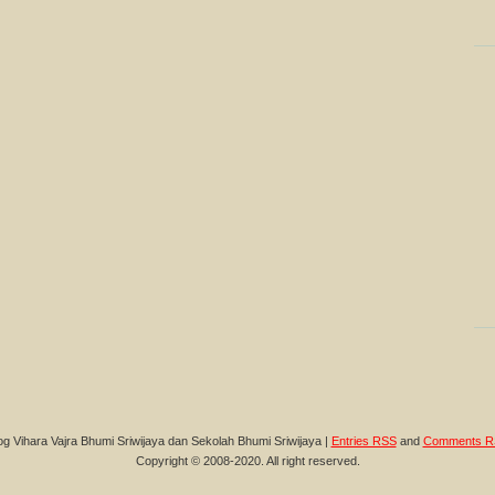
og Vihara Vajra Bhumi Sriwijaya dan Sekolah Bhumi Sriwijaya |
Entries RSS
and
Comments R
Copyright © 2008-2020. All right reserved.