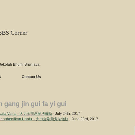
SBS Corner
Sekolah Bhumi Sriwijaya
s
Contact Us
in gang jin gui fa yi gui
Mahabala Vajra – 大力金剛念誦法儀軌
- July 24th, 2017
jra Menghentikan Hantu – 大力金剛禁鬼法儀軌
- June 23rd, 2017