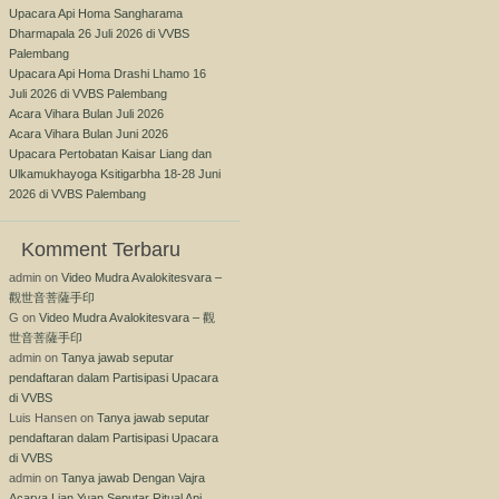
Upacara Api Homa Sangharama
Dharmapala 26 Juli 2026 di VVBS
Palembang
Upacara Api Homa Drashi Lhamo 16
Juli 2026 di VVBS Palembang
Acara Vihara Bulan Juli 2026
Acara Vihara Bulan Juni 2026
Upacara Pertobatan Kaisar Liang dan
Ulkamukhayoga Ksitigarbha 18-28 Juni
2026 di VVBS Palembang
Komment Terbaru
admin
on
Video Mudra Avalokitesvara –
觀世音菩薩手印
G
on
Video Mudra Avalokitesvara – 觀
世音菩薩手印
admin
on
Tanya jawab seputar
pendaftaran dalam Partisipasi Upacara
di VVBS
Luis Hansen
on
Tanya jawab seputar
pendaftaran dalam Partisipasi Upacara
di VVBS
admin
on
Tanya jawab Dengan Vajra
Acarya Lian Yuan Seputar Ritual Api