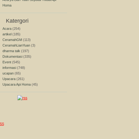
Homa
Katergori
Acara
(254)
artikel
(185)
CeramahGM
(113)
CeramahLianYuan
(3)
dharma talk
(197)
Dokumentasi
(335)
Event
(545)
informasi
(748)
ucapan
(65)
Upacara
(261)
Upacara Api Homa
(45)
SS