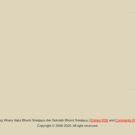
og Vihara Vajra Bhumi Sriwijaya dan Sekolah Bhumi Sriwijaya |
Entries RSS
and
Comments R
Copyright © 2008-2020. All right reserved.