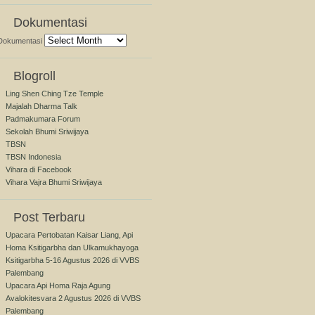
Dokumentasi
Dokumentasi
Blogroll
Ling Shen Ching Tze Temple
Majalah Dharma Talk
Padmakumara Forum
Sekolah Bhumi Sriwijaya
TBSN
TBSN Indonesia
Vihara di Facebook
Vihara Vajra Bhumi Sriwijaya
Post Terbaru
Upacara Pertobatan Kaisar Liang, Api
Homa Ksitigarbha dan Ulkamukhayoga
Ksitigarbha 5-16 Agustus 2026 di VVBS
Palembang
Upacara Api Homa Raja Agung
Avalokitesvara 2 Agustus 2026 di VVBS
Palembang