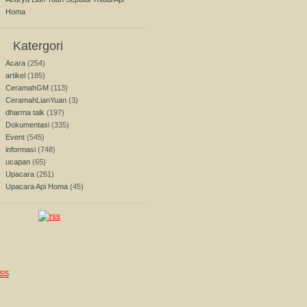
Homa
Katergori
Acara
(254)
artikel
(185)
CeramahGM
(113)
CeramahLianYuan
(3)
dharma talk
(197)
Dokumentasi
(335)
Event
(545)
informasi
(748)
ucapan
(65)
Upacara
(261)
Upacara Api Homa
(45)
SS