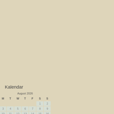
Kalendar
August 2026
M
T
W
T
F
S
S
1
2
3
4
5
6
7
8
9
10
11
12
13
14
15
16