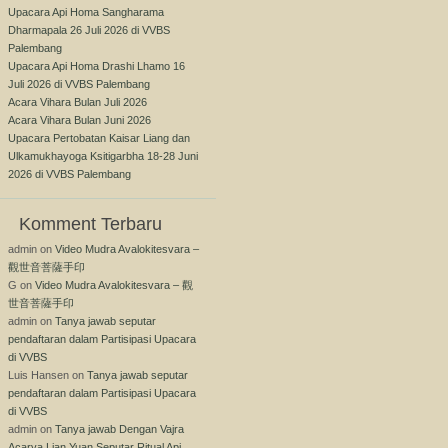
Upacara Api Homa Sangharama
Dharmapala 26 Juli 2026 di VVBS
Palembang
Upacara Api Homa Drashi Lhamo 16
Juli 2026 di VVBS Palembang
Acara Vihara Bulan Juli 2026
Acara Vihara Bulan Juni 2026
Upacara Pertobatan Kaisar Liang dan
Ulkamukhayoga Ksitigarbha 18-28 Juni
2026 di VVBS Palembang
Komment Terbaru
admin
on
Video Mudra Avalokitesvara –
觀世音菩薩手印
G
on
Video Mudra Avalokitesvara – 觀
世音菩薩手印
admin
on
Tanya jawab seputar
pendaftaran dalam Partisipasi Upacara
di VVBS
Luis Hansen
on
Tanya jawab seputar
pendaftaran dalam Partisipasi Upacara
di VVBS
admin
on
Tanya jawab Dengan Vajra
Acarya Lian Yuan Seputar Ritual Api