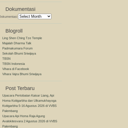
Dokumentasi
Dokumentasi
Blogroll
Ling Shen Ching Tze Temple
Majalah Dharma Talk
Padmakumara Forum
Sekolah Bhumi Sriwijaya
TBSN
TBSN Indonesia
Vihara di Facebook
Vihara Vajra Bhumi Sriwijaya
Post Terbaru
Upacara Pertobatan Kaisar Liang, Api
Homa Ksitigarbha dan Ulkamukhayoga
Ksitigarbha 5-16 Agustus 2026 di VVBS
Palembang
Upacara Api Homa Raja Agung
Avalokitesvara 2 Agustus 2026 di VVBS
Palembang