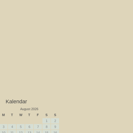
Kalendar
August 2026
M
T
W
T
F
S
S
1
2
3
4
5
6
7
8
9
10
11
12
13
14
15
16