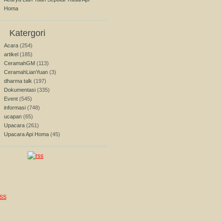
Homa
Katergori
Acara
(254)
artikel
(185)
CeramahGM
(113)
CeramahLianYuan
(3)
dharma talk
(197)
Dokumentasi
(335)
Event
(545)
informasi
(748)
ucapan
(65)
Upacara
(261)
Upacara Api Homa
(45)
SS