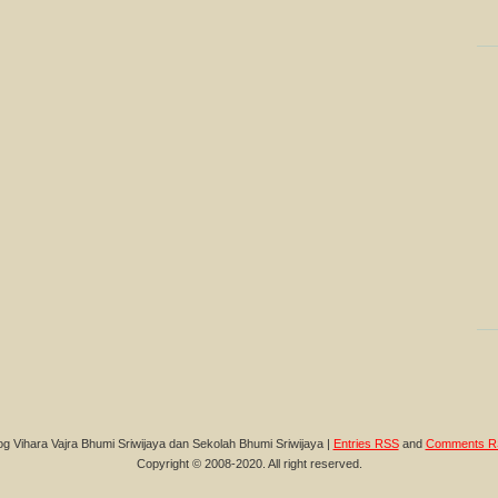
og Vihara Vajra Bhumi Sriwijaya dan Sekolah Bhumi Sriwijaya |
Entries RSS
and
Comments R
Copyright © 2008-2020. All right reserved.