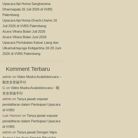
Upacara Api Homa Sangharama
Dharmapala 26 Juli 2026 di VVBS
Palembang
Upacara Api Homa Drashi Lhamo 16
Juli 2026 di VVBS Palembang
Acara Vihara Bulan Juli 2026
Acara Vihara Bulan Juni 2026
Upacara Pertobatan Kaisar Liang dan
Ulkamukhayoga Ksitigarbha 18-28 Juni
2026 di VVBS Palembang
Komment Terbaru
admin
on
Video Mudra Avalokitesvara –
觀世音菩薩手印
G
on
Video Mudra Avalokitesvara – 觀
世音菩薩手印
admin
on
Tanya jawab seputar
pendaftaran dalam Partisipasi Upacara
di VVBS
Luis Hansen
on
Tanya jawab seputar
pendaftaran dalam Partisipasi Upacara
di VVBS
admin
on
Tanya jawab Dengan Vajra
Acarya Lian Yuan Seputar Ritual Api