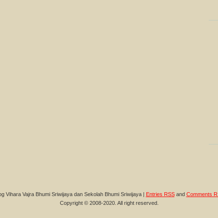
og Vihara Vajra Bhumi Sriwijaya dan Sekolah Bhumi Sriwijaya |
Entries RSS
and
Comments R
Copyright © 2008-2020. All right reserved.