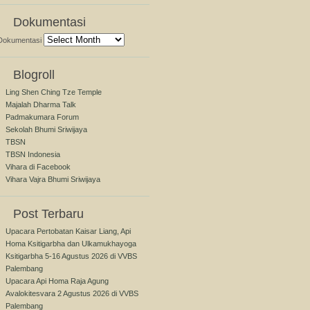
Dokumentasi
Dokumentasi
Blogroll
Ling Shen Ching Tze Temple
Majalah Dharma Talk
Padmakumara Forum
Sekolah Bhumi Sriwijaya
TBSN
TBSN Indonesia
Vihara di Facebook
Vihara Vajra Bhumi Sriwijaya
Post Terbaru
Upacara Pertobatan Kaisar Liang, Api
Homa Ksitigarbha dan Ulkamukhayoga
Ksitigarbha 5-16 Agustus 2026 di VVBS
Palembang
Upacara Api Homa Raja Agung
Avalokitesvara 2 Agustus 2026 di VVBS
Palembang