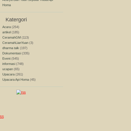
Homa
Katergori
Acara
(254)
artikel
(185)
CeramahGM
(113)
CeramahLianYuan
(3)
dharma talk
(197)
Dokumentasi
(335)
Event
(545)
informasi
(748)
ucapan
(65)
Upacara
(261)
Upacara Api Homa
(45)
SS