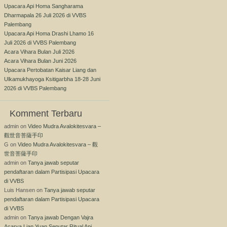
Upacara Api Homa Sangharama
Dharmapala 26 Juli 2026 di VVBS
Palembang
Upacara Api Homa Drashi Lhamo 16
Juli 2026 di VVBS Palembang
Acara Vihara Bulan Juli 2026
Acara Vihara Bulan Juni 2026
Upacara Pertobatan Kaisar Liang dan
Ulkamukhayoga Ksitigarbha 18-28 Juni
2026 di VVBS Palembang
Komment Terbaru
admin
on
Video Mudra Avalokitesvara –
觀世音菩薩手印
G
on
Video Mudra Avalokitesvara – 觀
世音菩薩手印
admin
on
Tanya jawab seputar
pendaftaran dalam Partisipasi Upacara
di VVBS
Luis Hansen
on
Tanya jawab seputar
pendaftaran dalam Partisipasi Upacara
di VVBS
admin
on
Tanya jawab Dengan Vajra
Acarya Lian Yuan Seputar Ritual Api