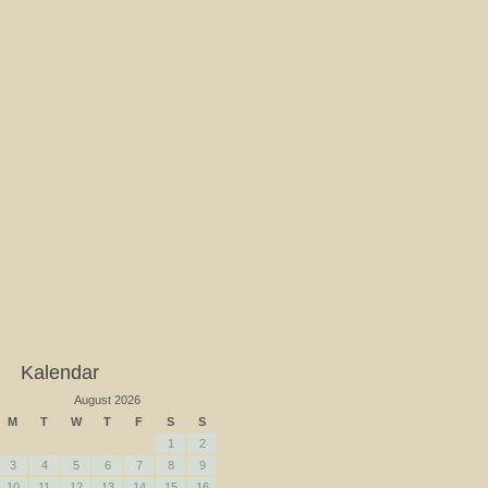
Kalendar
August 2026
M
T
W
T
F
S
S
1
2
3
4
5
6
7
8
9
10
11
12
13
14
15
16