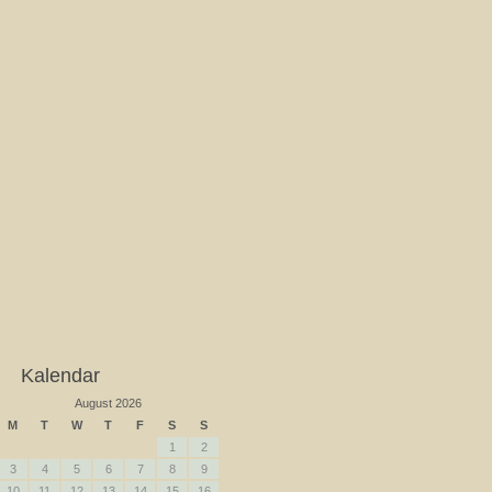
Kalendar
August 2026
M
T
W
T
F
S
S
1
2
3
4
5
6
7
8
9
10
11
12
13
14
15
16