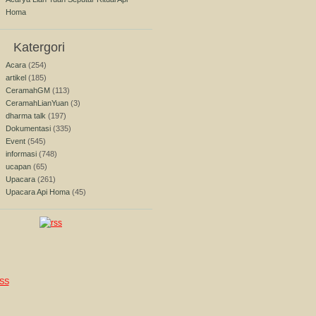
Homa
Katergori
Acara
(254)
artikel
(185)
CeramahGM
(113)
CeramahLianYuan
(3)
dharma talk
(197)
Dokumentasi
(335)
Event
(545)
informasi
(748)
ucapan
(65)
Upacara
(261)
Upacara Api Homa
(45)
SS