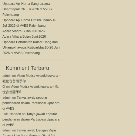
Upacara Api Homa Sangharama
Dharmapala 26 Juli 2026 di VVBS
Palembang
Upacara Api Homa Drashi Lhamo 16
Juli 2026 di VVBS Palembang
Acara Vihara Bulan Juli 2026
Acara Vihara Bulan Juni 2026
Upacara Pertobatan Kaisar Liang dan
Ulkamukhayoga Ksitigarbha 18-28 Juni
2026 di VVBS Palembang
Komment Terbaru
admin
on
Video Mudra Avalokitesvara –
觀世音菩薩手印
G
on
Video Mudra Avalokitesvara – 觀
世音菩薩手印
admin
on
Tanya jawab seputar
pendaftaran dalam Partisipasi Upacara
di VVBS
Luis Hansen
on
Tanya jawab seputar
pendaftaran dalam Partisipasi Upacara
di VVBS
admin
on
Tanya jawab Dengan Vajra
Acarya Lian Yuan Seputar Ritual Api