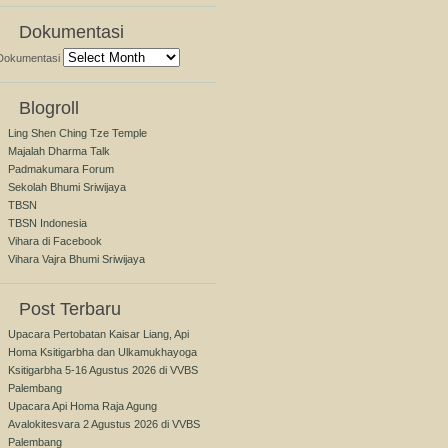
Dokumentasi
Dokumentasi
Blogroll
Ling Shen Ching Tze Temple
Majalah Dharma Talk
Padmakumara Forum
Sekolah Bhumi Sriwijaya
TBSN
TBSN Indonesia
Vihara di Facebook
Vihara Vajra Bhumi Sriwijaya
Post Terbaru
Upacara Pertobatan Kaisar Liang, Api
Homa Ksitigarbha dan Ulkamukhayoga
Ksitigarbha 5-16 Agustus 2026 di VVBS
Palembang
Upacara Api Homa Raja Agung
Avalokitesvara 2 Agustus 2026 di VVBS
Palembang