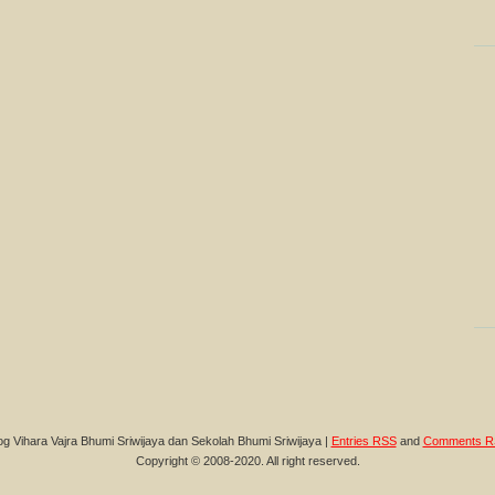
og Vihara Vajra Bhumi Sriwijaya dan Sekolah Bhumi Sriwijaya |
Entries RSS
and
Comments R
Copyright © 2008-2020. All right reserved.