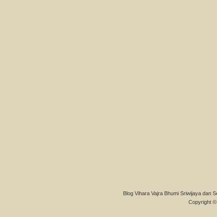
Blog Vihara Vajra Bhumi Sriwijaya dan S
Copyright © 