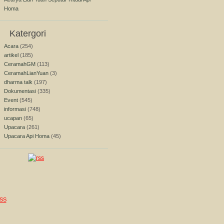
Homa
Katergori
Acara
(254)
artikel
(185)
CeramahGM
(113)
CeramahLianYuan
(3)
dharma talk
(197)
Dokumentasi
(335)
Event
(545)
informasi
(748)
ucapan
(65)
Upacara
(261)
Upacara Api Homa
(45)
SS