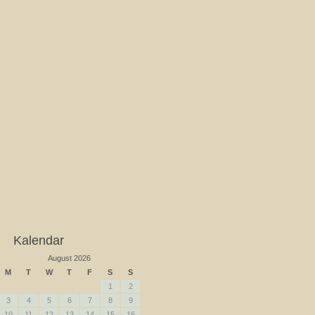
Kalendar
August 2026
M
T
W
T
F
S
S
1
2
3
4
5
6
7
8
9
10
11
12
13
14
15
16