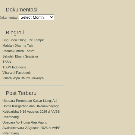
Dokumentasi
Dokumentasi
Blogroll
Ling Shen Ching Tze Temple
Majalah Dharma Talk
Padmakumara Forum
Sekolah Bhumi Sriwijaya
TBSN
TBSN Indonesia
Vihara di Facebook
Vihara Vajra Bhumi Sriwijaya
Post Terbaru
Upacara Pertobatan Kaisar Liang, Api
Homa Ksitigarbha dan Ulkamukhayoga
Ksitigarbha 5-16 Agustus 2026 di VVBS
Palembang
Upacara Api Homa Raja Agung
Avalokitesvara 2 Agustus 2026 di VVBS
Palembang