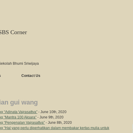
SBS Corner
Sekolah Bhumi Sriwijaya
s
Contact Us
ian gui wang
 “Adinata Vajrasattva”
- June 10th, 2020
g “Mantra 100 Aksara”
- June 9th, 2020
g “Pengenalan Vajrasattva”
- June 8th, 2020
 “Hal yang perlu diperhatikan dalam membakar kertas mulia untuk