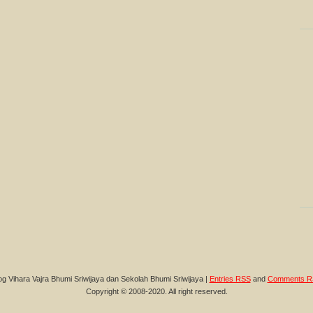
og Vihara Vajra Bhumi Sriwijaya dan Sekolah Bhumi Sriwijaya |
Entries RSS
and
Comments R
Copyright © 2008-2020. All right reserved.