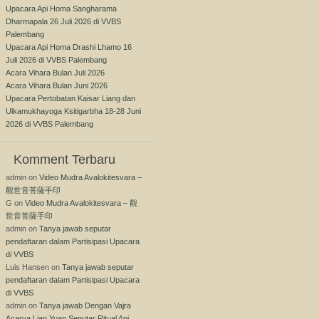
Upacara Api Homa Sangharama
Dharmapala 26 Juli 2026 di VVBS
Palembang
Upacara Api Homa Drashi Lhamo 16
Juli 2026 di VVBS Palembang
Acara Vihara Bulan Juli 2026
Acara Vihara Bulan Juni 2026
Upacara Pertobatan Kaisar Liang dan
Ulkamukhayoga Ksitigarbha 18-28 Juni
2026 di VVBS Palembang
Komment Terbaru
admin
on
Video Mudra Avalokitesvara –
觀世音菩薩手印
G
on
Video Mudra Avalokitesvara – 觀
世音菩薩手印
admin
on
Tanya jawab seputar
pendaftaran dalam Partisipasi Upacara
di VVBS
Luis Hansen
on
Tanya jawab seputar
pendaftaran dalam Partisipasi Upacara
di VVBS
admin
on
Tanya jawab Dengan Vajra
Acarya Lian Yuan Seputar Ritual Api