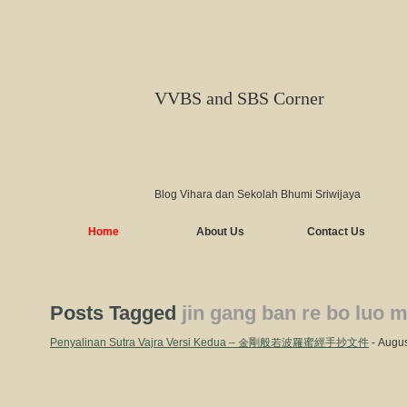
VVBS and SBS Corner
Blog Vihara dan Sekolah Bhumi Sriwijaya
Home
About Us
Contact Us
Posts Tagged
jin gang ban re bo luo m
Penyalinan Sutra Vajra Versi Kedua – 金剛般若波羅蜜經手抄文件
- Augus