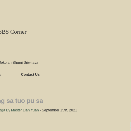
SBS Corner
Sekolah Bhumi Sriwijaya
s
Contact Us
ng sa tuo pu sa
ga By Master Lian Yuan
- September 15th, 2021