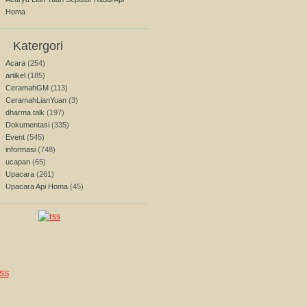
Homa
Katergori
Acara
(254)
artikel
(185)
CeramahGM
(113)
CeramahLianYuan
(3)
dharma talk
(197)
Dokumentasi
(335)
Event
(545)
informasi
(748)
ucapan
(65)
Upacara
(261)
Upacara Api Homa
(45)
SS