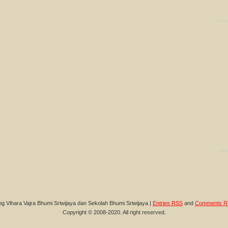
og Vihara Vajra Bhumi Sriwijaya dan Sekolah Bhumi Sriwijaya |
Entries RSS
and
Comments R
Copyright © 2008-2020. All right reserved.