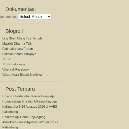
Dokumentasi
Dokumentasi
Blogroll
Ling Shen Ching Tze Temple
Majalah Dharma Talk
Padmakumara Forum
Sekolah Bhumi Sriwijaya
TBSN
TBSN Indonesia
Vihara di Facebook
Vihara Vajra Bhumi Sriwijaya
Post Terbaru
Upacara Pertobatan Kaisar Liang, Api
Homa Ksitigarbha dan Ulkamukhayoga
Ksitigarbha 5-16 Agustus 2026 di VVBS
Palembang
Upacara Api Homa Raja Agung
Avalokitesvara 2 Agustus 2026 di VVBS
Palembang