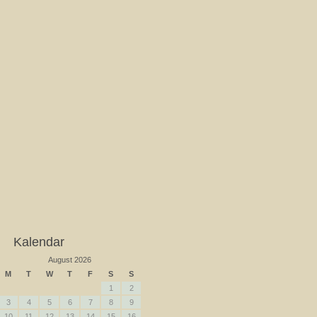
Kalendar
August 2026
M
T
W
T
F
S
S
1
2
3
4
5
6
7
8
9
10
11
12
13
14
15
16