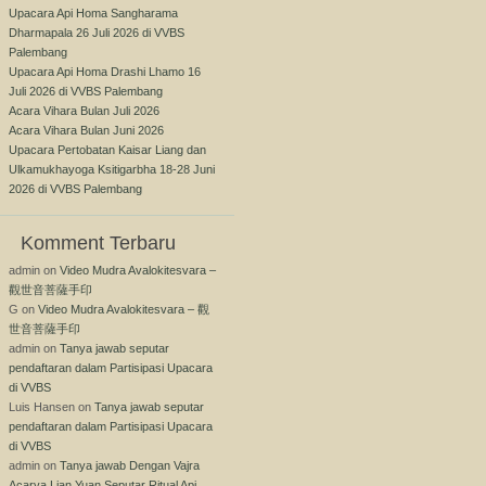
Upacara Api Homa Sangharama
Dharmapala 26 Juli 2026 di VVBS
Palembang
Upacara Api Homa Drashi Lhamo 16
Juli 2026 di VVBS Palembang
Acara Vihara Bulan Juli 2026
Acara Vihara Bulan Juni 2026
Upacara Pertobatan Kaisar Liang dan
Ulkamukhayoga Ksitigarbha 18-28 Juni
2026 di VVBS Palembang
Komment Terbaru
admin
on
Video Mudra Avalokitesvara –
觀世音菩薩手印
G
on
Video Mudra Avalokitesvara – 觀
世音菩薩手印
admin
on
Tanya jawab seputar
pendaftaran dalam Partisipasi Upacara
di VVBS
Luis Hansen
on
Tanya jawab seputar
pendaftaran dalam Partisipasi Upacara
di VVBS
admin
on
Tanya jawab Dengan Vajra
Acarya Lian Yuan Seputar Ritual Api