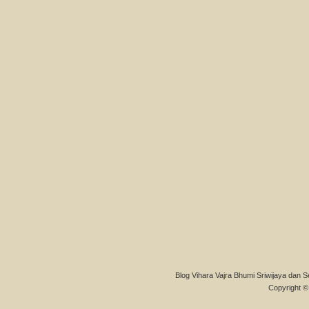
Blog Vihara Vajra Bhumi Sriwijaya dan S
Copyright © 