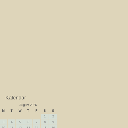
Kalendar
August 2026
M
T
W
T
F
S
S
1
2
3
4
5
6
7
8
9
10
11
12
13
14
15
16