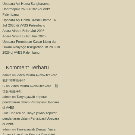
Upacara Api Homa Sangharama
Dharmapala 26 Juli 2026 di VVBS
Palembang
Upacara Api Homa Drashi Lhamo 16
Juli 2026 di VVBS Palembang
Acara Vihara Bulan Juli 2026
Acara Vihara Bulan Juni 2026
Upacara Pertobatan Kaisar Liang dan
Ulkamukhayoga Ksitigarbha 18-28 Juni
2026 di VVBS Palembang
Komment Terbaru
admin
on
Video Mudra Avalokitesvara –
觀世音菩薩手印
G
on
Video Mudra Avalokitesvara – 觀
世音菩薩手印
admin
on
Tanya jawab seputar
pendaftaran dalam Partisipasi Upacara
di VVBS
Luis Hansen
on
Tanya jawab seputar
pendaftaran dalam Partisipasi Upacara
di VVBS
admin
on
Tanya jawab Dengan Vajra
Acarya Lian Yuan Seputar Ritual Api