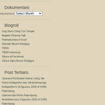
Dokumentasi
Dokumentasi
Blogroll
Ling Shen Ching Tze Temple
Majalah Dharma Talk
Padmakumara Forum
Sekolah Bhumi Sriwijaya
TBSN
TBSN Indonesia
Vihara di Facebook
Vihara Vajra Bhumi Sriwijaya
Post Terbaru
Upacara Pertobatan Kaisar Liang, Api
Homa Ksitigarbha dan Ulkamukhayoga
Ksitigarbha 5-16 Agustus 2026 di VVBS
Palembang
Upacara Api Homa Raja Agung
Avalokitesvara 2 Agustus 2026 di VVBS
Palembang