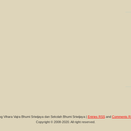
og Vihara Vajra Bhumi Sriwijaya dan Sekolah Bhumi Sriwijaya |
Entries RSS
and
Comments R
Copyright © 2008-2020. All right reserved.