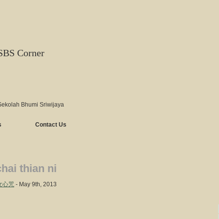
SBS Corner
Sekolah Bhumi Sriwijaya
s
Contact Us
hai thian ni
財天女心咒
- May 9th, 2013