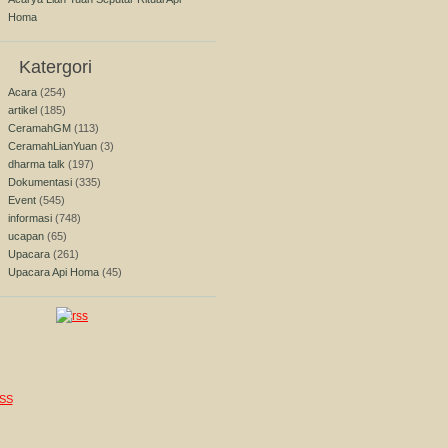
Homa
Katergori
Acara
(254)
artikel
(185)
CeramahGM
(113)
CeramahLianYuan
(3)
dharma talk
(197)
Dokumentasi
(335)
Event
(545)
informasi
(748)
ucapan
(65)
Upacara
(261)
Upacara Api Homa
(45)
SS