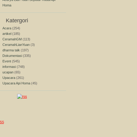
Homa
Katergori
Acara
(254)
artikel
(185)
CeramahGM
(113)
CeramahLianYuan
(3)
dharma talk
(197)
Dokumentasi
(335)
Event
(545)
informasi
(748)
ucapan
(65)
Upacara
(261)
Upacara Api Homa
(45)
SS