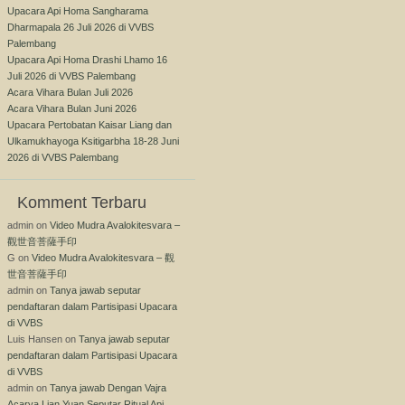
Upacara Api Homa Sangharama
Dharmapala 26 Juli 2026 di VVBS
Palembang
Upacara Api Homa Drashi Lhamo 16
Juli 2026 di VVBS Palembang
Acara Vihara Bulan Juli 2026
Acara Vihara Bulan Juni 2026
Upacara Pertobatan Kaisar Liang dan
Ulkamukhayoga Ksitigarbha 18-28 Juni
2026 di VVBS Palembang
Komment Terbaru
admin
on
Video Mudra Avalokitesvara –
觀世音菩薩手印
G
on
Video Mudra Avalokitesvara – 觀
世音菩薩手印
admin
on
Tanya jawab seputar
pendaftaran dalam Partisipasi Upacara
di VVBS
Luis Hansen
on
Tanya jawab seputar
pendaftaran dalam Partisipasi Upacara
di VVBS
admin
on
Tanya jawab Dengan Vajra
Acarya Lian Yuan Seputar Ritual Api