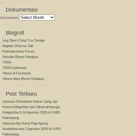
Dokumentasi
Dokumentasi
Blogroll
Ling Shen Ching Tze Temple
Majalah Dharma Talk
Padmakumara Forum
Sekolah Bhumi Sriwijaya
TBSN
TBSN Indonesia
Vihara di Facebook
Vihara Vajra Bhumi Sriwijaya
Post Terbaru
Upacara Pertobatan Kaisar Liang, Api
Homa Ksitigarbha dan Ulkamukhayoga
Ksitigarbha 5-16 Agustus 2026 di VVBS
Palembang
Upacara Api Homa Raja Agung
Avalokitesvara 2 Agustus 2026 di VVBS
Palembang