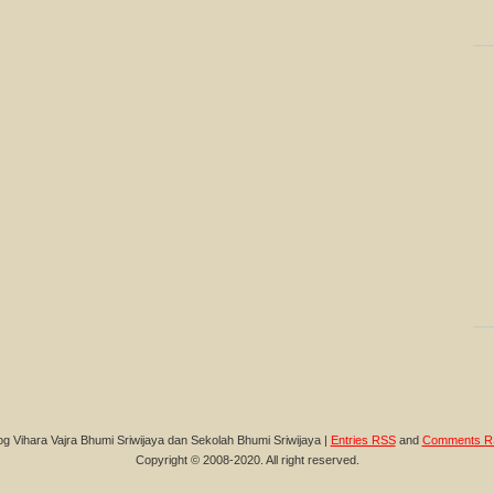
og Vihara Vajra Bhumi Sriwijaya dan Sekolah Bhumi Sriwijaya |
Entries RSS
and
Comments R
Copyright © 2008-2020. All right reserved.