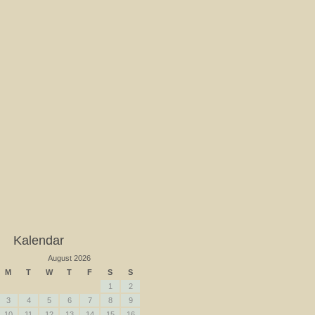
Kalendar
August 2026
M
T
W
T
F
S
S
1
2
3
4
5
6
7
8
9
10
11
12
13
14
15
16