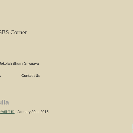
SBS Corner
Sekolah Bhumi Sriwijaya
s
Contact Us
lla
嚕咕咧佛母手印
- January 30th, 2015