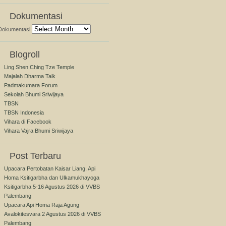
Dokumentasi
Dokumentasi
Blogroll
Ling Shen Ching Tze Temple
Majalah Dharma Talk
Padmakumara Forum
Sekolah Bhumi Sriwijaya
TBSN
TBSN Indonesia
Vihara di Facebook
Vihara Vajra Bhumi Sriwijaya
Post Terbaru
Upacara Pertobatan Kaisar Liang, Api
Homa Ksitigarbha dan Ulkamukhayoga
Ksitigarbha 5-16 Agustus 2026 di VVBS
Palembang
Upacara Api Homa Raja Agung
Avalokitesvara 2 Agustus 2026 di VVBS
Palembang