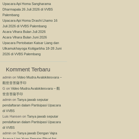
Upacara Api Homa Sangharama
Dharmapala 26 Juli 2026 di VVBS
Palembang
Upacara Api Homa Drashi Lhamo 16
Juli 2026 di VVBS Palembang
Acara Vihara Bulan Juli 2026
Acara Vihara Bulan Juni 2026
Upacara Pertobatan Kaisar Liang dan
Ulkamukhayoga Ksitigarbha 18-28 Juni
2026 di VVBS Palembang
Komment Terbaru
admin
on
Video Mudra Avalokitesvara –
觀世音菩薩手印
G
on
Video Mudra Avalokitesvara – 觀
世音菩薩手印
admin
on
Tanya jawab seputar
pendaftaran dalam Partisipasi Upacara
di VVBS
Luis Hansen
on
Tanya jawab seputar
pendaftaran dalam Partisipasi Upacara
di VVBS
admin
on
Tanya jawab Dengan Vajra
Acarya Lian Yuan Seputar Ritual Api