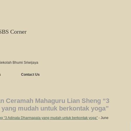
SBS Corner
Sekolah Bhumi Sriwijaya
s
Contact Us
an Ceramah Mahaguru Lian Sheng “3
 yang mudah untuk berkontak yoga”
g “3 Adinata Dharmapala yang mudah untuk berkontak yoga”
- June