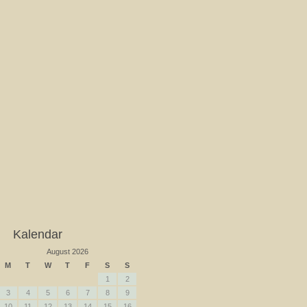
Kalendar
August 2026
M
T
W
T
F
S
S
1
2
3
4
5
6
7
8
9
10
11
12
13
14
15
16