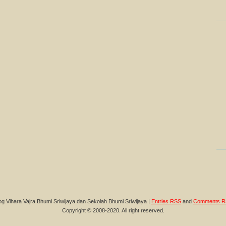
og Vihara Vajra Bhumi Sriwijaya dan Sekolah Bhumi Sriwijaya |
Entries RSS
and
Comments R
Copyright © 2008-2020. All right reserved.