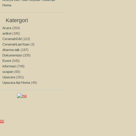
Homa
Katergori
Acara
(254)
artikel
(185)
CeramahGM
(113)
CeramahLianYuan
(3)
dharma talk
(197)
Dokumentasi
(335)
Event
(545)
informasi
(748)
ucapan
(65)
Upacara
(261)
Upacara Api Homa
(45)
SS