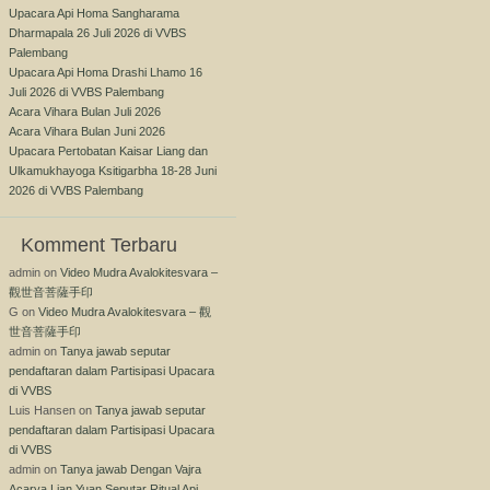
Upacara Api Homa Sangharama
Dharmapala 26 Juli 2026 di VVBS
Palembang
Upacara Api Homa Drashi Lhamo 16
Juli 2026 di VVBS Palembang
Acara Vihara Bulan Juli 2026
Acara Vihara Bulan Juni 2026
Upacara Pertobatan Kaisar Liang dan
Ulkamukhayoga Ksitigarbha 18-28 Juni
2026 di VVBS Palembang
Komment Terbaru
admin
on
Video Mudra Avalokitesvara –
觀世音菩薩手印
G
on
Video Mudra Avalokitesvara – 觀
世音菩薩手印
admin
on
Tanya jawab seputar
pendaftaran dalam Partisipasi Upacara
di VVBS
Luis Hansen
on
Tanya jawab seputar
pendaftaran dalam Partisipasi Upacara
di VVBS
admin
on
Tanya jawab Dengan Vajra
Acarya Lian Yuan Seputar Ritual Api