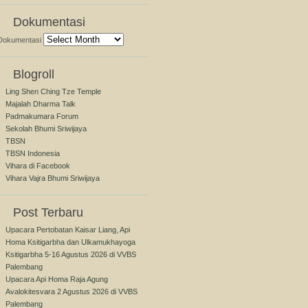
Dokumentasi
Dokumentasi
Blogroll
Ling Shen Ching Tze Temple
Majalah Dharma Talk
Padmakumara Forum
Sekolah Bhumi Sriwijaya
TBSN
TBSN Indonesia
Vihara di Facebook
Vihara Vajra Bhumi Sriwijaya
Post Terbaru
Upacara Pertobatan Kaisar Liang, Api
Homa Ksitigarbha dan Ulkamukhayoga
Ksitigarbha 5-16 Agustus 2026 di VVBS
Palembang
Upacara Api Homa Raja Agung
Avalokitesvara 2 Agustus 2026 di VVBS
Palembang