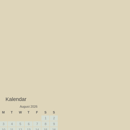
Kalendar
August 2026
M
T
W
T
F
S
S
1
2
3
4
5
6
7
8
9
10
11
12
13
14
15
16