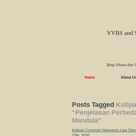
VVBS and 
Blog Vihara dan 
Home
About U
Posts Tagged
Kutip
“Penjelasan Perbed
Mandala”
Kutipan Ceramah Mahaguru Lian Shen
27th, 2020