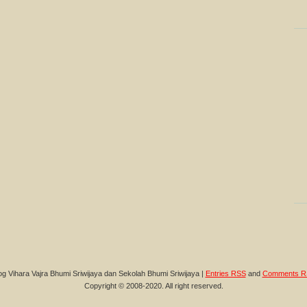
og Vihara Vajra Bhumi Sriwijaya dan Sekolah Bhumi Sriwijaya |
Entries RSS
and
Comments R
Copyright © 2008-2020. All right reserved.