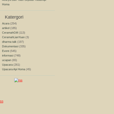
Homa
Katergori
Acara
(254)
artikel
(185)
CeramahGM
(113)
CeramahLianYuan
(3)
dharma talk
(197)
Dokumentasi
(335)
Event
(545)
informasi
(748)
ucapan
(65)
Upacara
(261)
Upacara Api Homa
(45)
SS