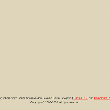
og Vihara Vajra Bhumi Sriwijaya dan Sekolah Bhumi Sriwijaya |
Entries RSS
and
Comments R
Copyright © 2008-2020. All right reserved.