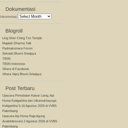
Dokumentasi
Dokumentasi
Blogroll
Ling Shen Ching Tze Temple
Majalah Dharma Talk
Padmakumara Forum
Sekolah Bhumi Sriwijaya
TBSN
TBSN Indonesia
Vihara di Facebook
Vihara Vajra Bhumi Sriwijaya
Post Terbaru
Upacara Pertobatan Kaisar Liang, Api
Homa Ksitigarbha dan Ulkamukhayoga
Ksitigarbha 5-16 Agustus 2026 di VVBS
Palembang
Upacara Api Homa Raja Agung
Avalokitesvara 2 Agustus 2026 di VVBS
Palembang