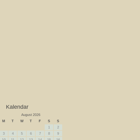
Kalendar
August 2026
M
T
W
T
F
S
S
1
2
3
4
5
6
7
8
9
10
11
12
13
14
15
16