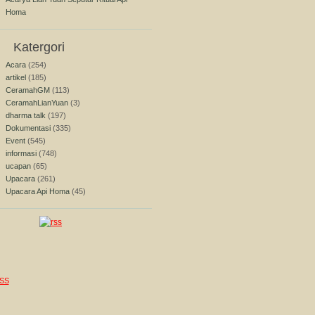
Homa
Katergori
Acara
(254)
artikel
(185)
CeramahGM
(113)
CeramahLianYuan
(3)
dharma talk
(197)
Dokumentasi
(335)
Event
(545)
informasi
(748)
ucapan
(65)
Upacara
(261)
Upacara Api Homa
(45)
SS