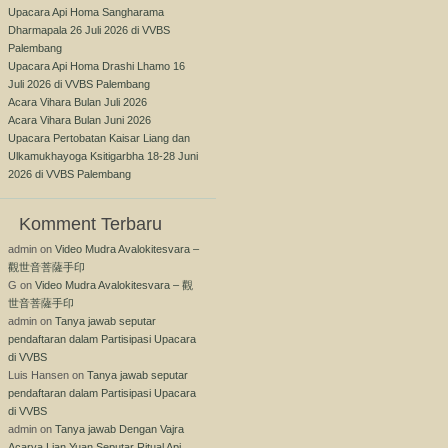
Upacara Api Homa Sangharama
Dharmapala 26 Juli 2026 di VVBS
Palembang
Upacara Api Homa Drashi Lhamo 16
Juli 2026 di VVBS Palembang
Acara Vihara Bulan Juli 2026
Acara Vihara Bulan Juni 2026
Upacara Pertobatan Kaisar Liang dan
Ulkamukhayoga Ksitigarbha 18-28 Juni
2026 di VVBS Palembang
Komment Terbaru
admin
on
Video Mudra Avalokitesvara –
觀世音菩薩手印
G
on
Video Mudra Avalokitesvara – 觀
世音菩薩手印
admin
on
Tanya jawab seputar
pendaftaran dalam Partisipasi Upacara
di VVBS
Luis Hansen
on
Tanya jawab seputar
pendaftaran dalam Partisipasi Upacara
di VVBS
admin
on
Tanya jawab Dengan Vajra
Acarya Lian Yuan Seputar Ritual Api