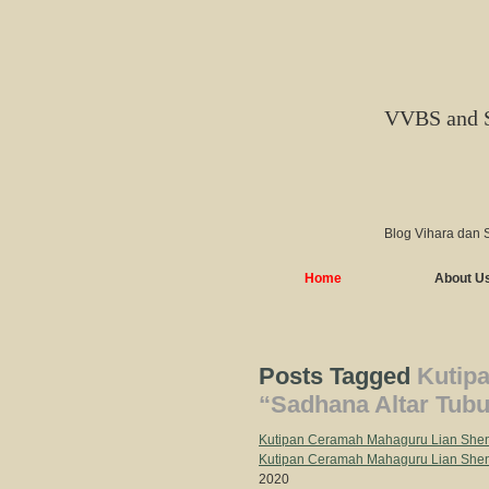
VVBS and 
Blog Vihara dan 
Home
About U
Posts Tagged
Kutip
“Sadhana Altar Tubu
Kutipan Ceramah Mahaguru Lian Sheng
Kutipan Ceramah Mahaguru Lian Sheng
2020