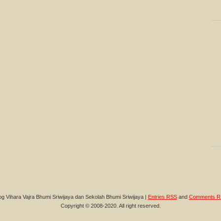
og Vihara Vajra Bhumi Sriwijaya dan Sekolah Bhumi Sriwijaya |
Entries RSS
and
Comments R
Copyright © 2008-2020. All right reserved.