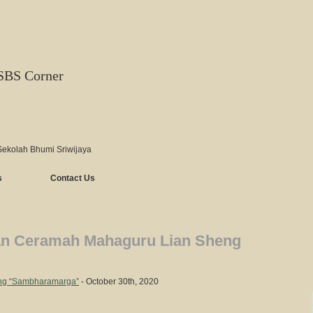
SBS Corner
Sekolah Bhumi Sriwijaya
s
Contact Us
an Ceramah Mahaguru Lian Sheng
ng “Sambharamarga”
- October 30th, 2020