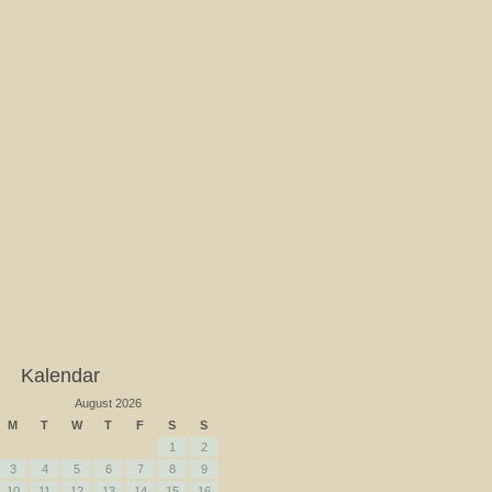
Kalendar
August 2026
M
T
W
T
F
S
S
1
2
3
4
5
6
7
8
9
10
11
12
13
14
15
16