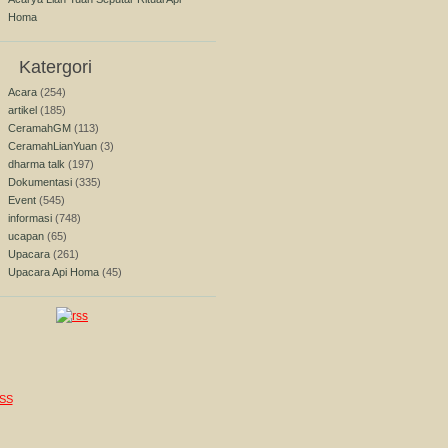
Homa
Katergori
Acara
(254)
artikel
(185)
CeramahGM
(113)
CeramahLianYuan
(3)
dharma talk
(197)
Dokumentasi
(335)
Event
(545)
informasi
(748)
ucapan
(65)
Upacara
(261)
Upacara Api Homa
(45)
SS