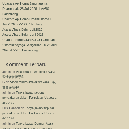
Upacara Api Homa Sangharama
Dharmapala 26 Juli 2026 di VVBS
Palembang
Upacara Api Homa Drashi Lhamo 16
Juli 2026 di VVBS Palembang
Acara Vihara Bulan Juli 2026
Acara Vihara Bulan Juni 2026
Upacara Pertobatan Kaisar Liang dan
Ulkamukhayoga Ksitigarbha 18-28 Juni
2026 di VVBS Palembang
Komment Terbaru
admin
on
Video Mudra Avalokitesvara –
觀世音菩薩手印
G
on
Video Mudra Avalokitesvara – 觀
世音菩薩手印
admin
on
Tanya jawab seputar
pendaftaran dalam Partisipasi Upacara
di VVBS
Luis Hansen
on
Tanya jawab seputar
pendaftaran dalam Partisipasi Upacara
di VVBS
admin
on
Tanya jawab Dengan Vajra
Acarya Lian Yuan Seputar Ritual Api