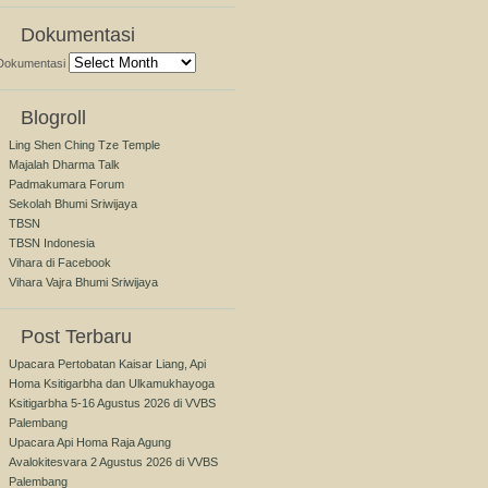
Dokumentasi
Dokumentasi
Blogroll
Ling Shen Ching Tze Temple
Majalah Dharma Talk
Padmakumara Forum
Sekolah Bhumi Sriwijaya
TBSN
TBSN Indonesia
Vihara di Facebook
Vihara Vajra Bhumi Sriwijaya
Post Terbaru
Upacara Pertobatan Kaisar Liang, Api
Homa Ksitigarbha dan Ulkamukhayoga
Ksitigarbha 5-16 Agustus 2026 di VVBS
Palembang
Upacara Api Homa Raja Agung
Avalokitesvara 2 Agustus 2026 di VVBS
Palembang