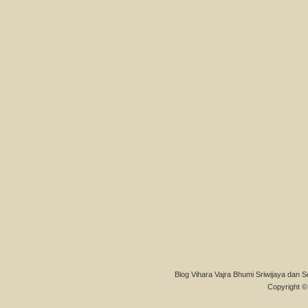
Blog Vihara Vajra Bhumi Sriwijaya dan S
Copyright © 