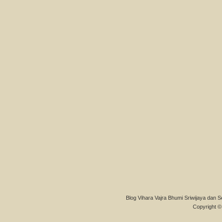
Blog Vihara Vajra Bhumi Sriwijaya dan S
Copyright © 