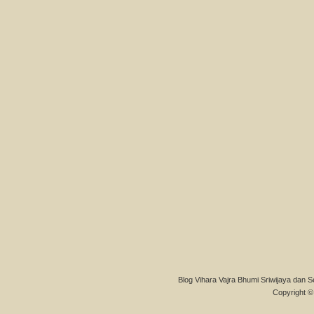
Blog Vihara Vajra Bhumi Sriwijaya dan S
Copyright © 