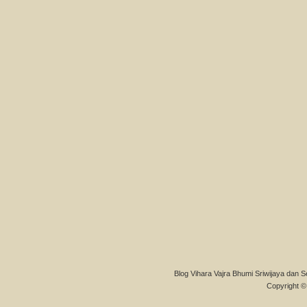
Blog Vihara Vajra Bhumi Sriwijaya dan S
Copyright © 