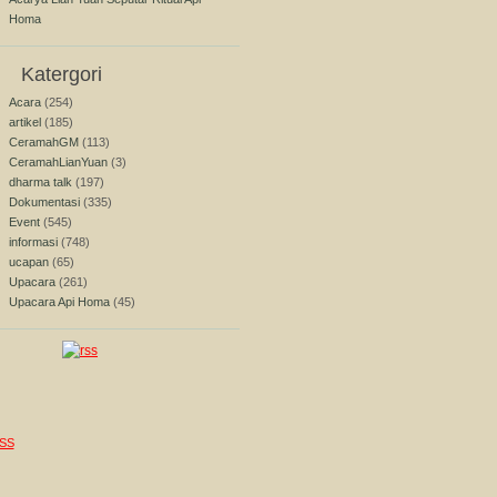
Homa
Katergori
Acara
(254)
artikel
(185)
CeramahGM
(113)
CeramahLianYuan
(3)
dharma talk
(197)
Dokumentasi
(335)
Event
(545)
informasi
(748)
ucapan
(65)
Upacara
(261)
Upacara Api Homa
(45)
SS