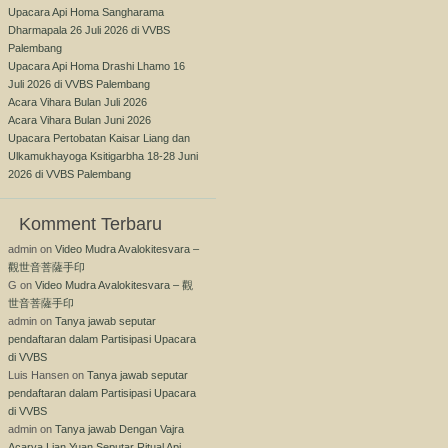
Upacara Api Homa Sangharama
Dharmapala 26 Juli 2026 di VVBS
Palembang
Upacara Api Homa Drashi Lhamo 16
Juli 2026 di VVBS Palembang
Acara Vihara Bulan Juli 2026
Acara Vihara Bulan Juni 2026
Upacara Pertobatan Kaisar Liang dan
Ulkamukhayoga Ksitigarbha 18-28 Juni
2026 di VVBS Palembang
Komment Terbaru
admin
on
Video Mudra Avalokitesvara –
觀世音菩薩手印
G
on
Video Mudra Avalokitesvara – 觀
世音菩薩手印
admin
on
Tanya jawab seputar
pendaftaran dalam Partisipasi Upacara
di VVBS
Luis Hansen
on
Tanya jawab seputar
pendaftaran dalam Partisipasi Upacara
di VVBS
admin
on
Tanya jawab Dengan Vajra
Acarya Lian Yuan Seputar Ritual Api