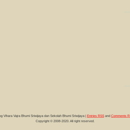
og Vihara Vajra Bhumi Sriwijaya dan Sekolah Bhumi Sriwijaya |
Entries RSS
and
Comments R
Copyright © 2008-2020. All right reserved.