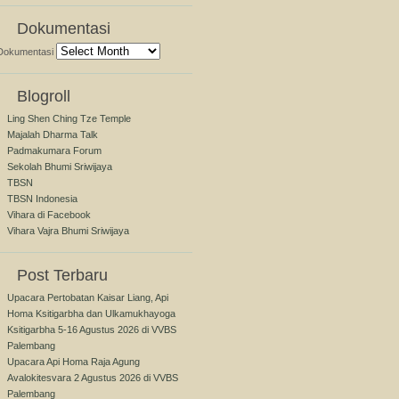
Dokumentasi
Dokumentasi
Blogroll
Ling Shen Ching Tze Temple
Majalah Dharma Talk
Padmakumara Forum
Sekolah Bhumi Sriwijaya
TBSN
TBSN Indonesia
Vihara di Facebook
Vihara Vajra Bhumi Sriwijaya
Post Terbaru
Upacara Pertobatan Kaisar Liang, Api
Homa Ksitigarbha dan Ulkamukhayoga
Ksitigarbha 5-16 Agustus 2026 di VVBS
Palembang
Upacara Api Homa Raja Agung
Avalokitesvara 2 Agustus 2026 di VVBS
Palembang