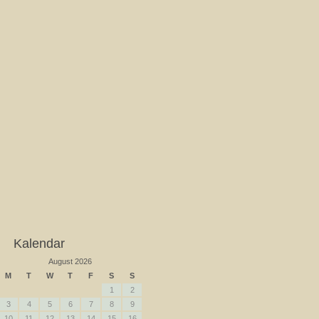
Kalendar
August 2026
M
T
W
T
F
S
S
1
2
3
4
5
6
7
8
9
10
11
12
13
14
15
16