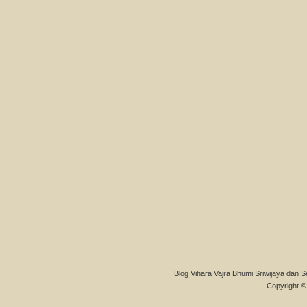
Blog Vihara Vajra Bhumi Sriwijaya dan S
Copyright © 