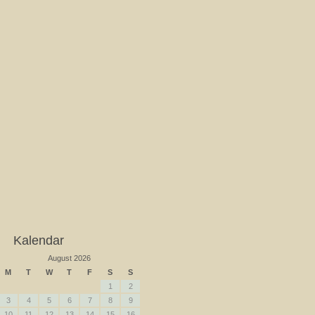
Kalendar
August 2026
M
T
W
T
F
S
S
1
2
3
4
5
6
7
8
9
10
11
12
13
14
15
16