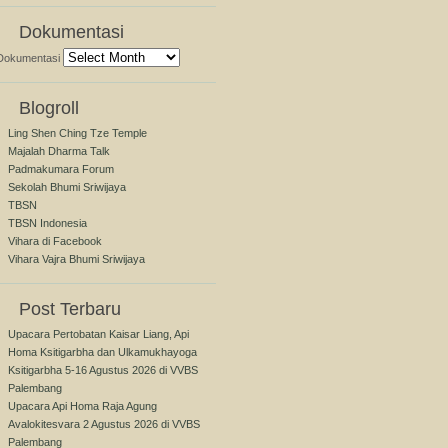
Dokumentasi
Dokumentasi
Blogroll
Ling Shen Ching Tze Temple
Majalah Dharma Talk
Padmakumara Forum
Sekolah Bhumi Sriwijaya
TBSN
TBSN Indonesia
Vihara di Facebook
Vihara Vajra Bhumi Sriwijaya
Post Terbaru
Upacara Pertobatan Kaisar Liang, Api
Homa Ksitigarbha dan Ulkamukhayoga
Ksitigarbha 5-16 Agustus 2026 di VVBS
Palembang
Upacara Api Homa Raja Agung
Avalokitesvara 2 Agustus 2026 di VVBS
Palembang