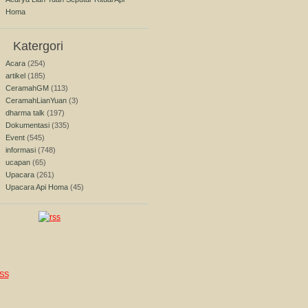
Homa
Katergori
Acara
(254)
artikel
(185)
CeramahGM
(113)
CeramahLianYuan
(3)
dharma talk
(197)
Dokumentasi
(335)
Event
(545)
informasi
(748)
ucapan
(65)
Upacara
(261)
Upacara Api Homa
(45)
SS