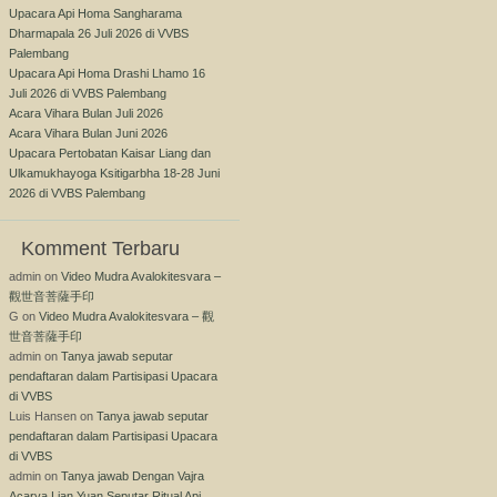
Upacara Api Homa Sangharama
Dharmapala 26 Juli 2026 di VVBS
Palembang
Upacara Api Homa Drashi Lhamo 16
Juli 2026 di VVBS Palembang
Acara Vihara Bulan Juli 2026
Acara Vihara Bulan Juni 2026
Upacara Pertobatan Kaisar Liang dan
Ulkamukhayoga Ksitigarbha 18-28 Juni
2026 di VVBS Palembang
Komment Terbaru
admin
on
Video Mudra Avalokitesvara –
觀世音菩薩手印
G
on
Video Mudra Avalokitesvara – 觀
世音菩薩手印
admin
on
Tanya jawab seputar
pendaftaran dalam Partisipasi Upacara
di VVBS
Luis Hansen
on
Tanya jawab seputar
pendaftaran dalam Partisipasi Upacara
di VVBS
admin
on
Tanya jawab Dengan Vajra
Acarya Lian Yuan Seputar Ritual Api