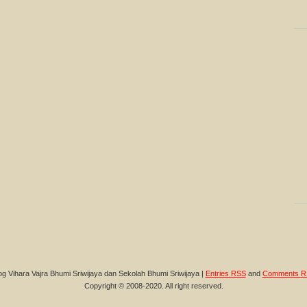
og Vihara Vajra Bhumi Sriwijaya dan Sekolah Bhumi Sriwijaya |
Entries RSS
and
Comments R
Copyright © 2008-2020. All right reserved.