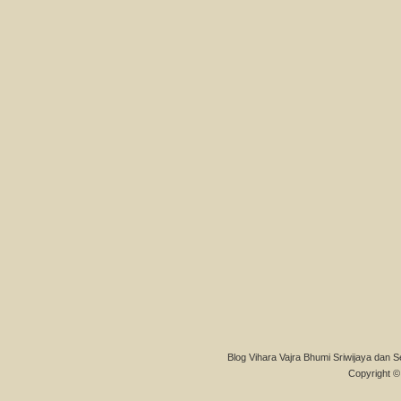
Blog Vihara Vajra Bhumi Sriwijaya dan S
Copyright © 