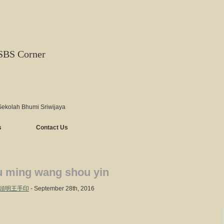
SBS Corner
Sekolah Bhumi Sriwijaya
s
Contact Us
u ming wang shou yin
 – 馬頭明王手印
- September 28th, 2016