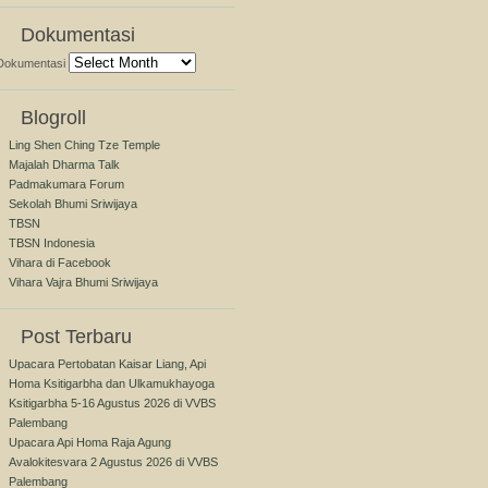
Dokumentasi
Dokumentasi
Blogroll
Ling Shen Ching Tze Temple
Majalah Dharma Talk
Padmakumara Forum
Sekolah Bhumi Sriwijaya
TBSN
TBSN Indonesia
Vihara di Facebook
Vihara Vajra Bhumi Sriwijaya
Post Terbaru
Upacara Pertobatan Kaisar Liang, Api
Homa Ksitigarbha dan Ulkamukhayoga
Ksitigarbha 5-16 Agustus 2026 di VVBS
Palembang
Upacara Api Homa Raja Agung
Avalokitesvara 2 Agustus 2026 di VVBS
Palembang