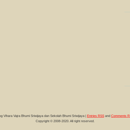
og Vihara Vajra Bhumi Sriwijaya dan Sekolah Bhumi Sriwijaya |
Entries RSS
and
Comments R
Copyright © 2008-2020. All right reserved.