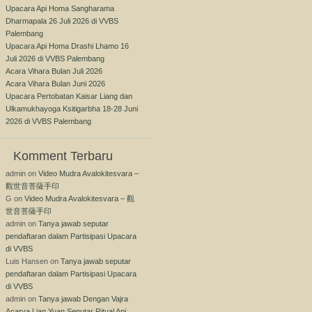
Upacara Api Homa Sangharama
Dharmapala 26 Juli 2026 di VVBS
Palembang
Upacara Api Homa Drashi Lhamo 16
Juli 2026 di VVBS Palembang
Acara Vihara Bulan Juli 2026
Acara Vihara Bulan Juni 2026
Upacara Pertobatan Kaisar Liang dan
Ulkamukhayoga Ksitigarbha 18-28 Juni
2026 di VVBS Palembang
Komment Terbaru
admin
on
Video Mudra Avalokitesvara –
觀世音菩薩手印
G
on
Video Mudra Avalokitesvara – 觀
世音菩薩手印
admin
on
Tanya jawab seputar
pendaftaran dalam Partisipasi Upacara
di VVBS
Luis Hansen
on
Tanya jawab seputar
pendaftaran dalam Partisipasi Upacara
di VVBS
admin
on
Tanya jawab Dengan Vajra
Acarya Lian Yuan Seputar Ritual Api