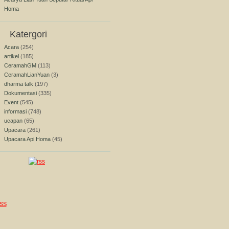
Homa
Katergori
Acara
(254)
artikel
(185)
CeramahGM
(113)
CeramahLianYuan
(3)
dharma talk
(197)
Dokumentasi
(335)
Event
(545)
informasi
(748)
ucapan
(65)
Upacara
(261)
Upacara Api Homa
(45)
SS