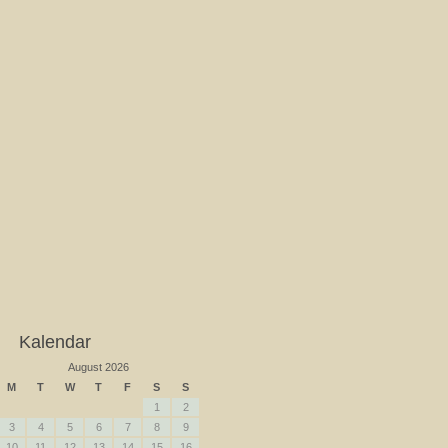
Kalendar
August 2026
M
T
W
T
F
S
S
1
2
3
4
5
6
7
8
9
10
11
12
13
14
15
16