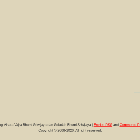
og Vihara Vajra Bhumi Sriwijaya dan Sekolah Bhumi Sriwijaya |
Entries RSS
and
Comments R
Copyright © 2008-2020. All right reserved.