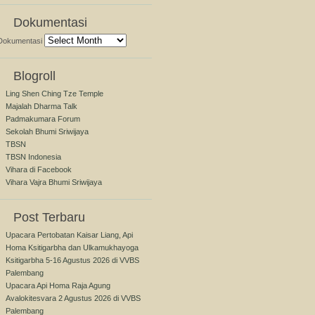
Dokumentasi
Dokumentasi
Blogroll
Ling Shen Ching Tze Temple
Majalah Dharma Talk
Padmakumara Forum
Sekolah Bhumi Sriwijaya
TBSN
TBSN Indonesia
Vihara di Facebook
Vihara Vajra Bhumi Sriwijaya
Post Terbaru
Upacara Pertobatan Kaisar Liang, Api
Homa Ksitigarbha dan Ulkamukhayoga
Ksitigarbha 5-16 Agustus 2026 di VVBS
Palembang
Upacara Api Homa Raja Agung
Avalokitesvara 2 Agustus 2026 di VVBS
Palembang