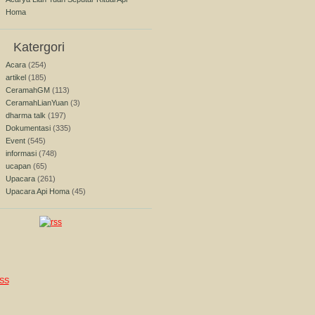
Homa
Katergori
Acara
(254)
artikel
(185)
CeramahGM
(113)
CeramahLianYuan
(3)
dharma talk
(197)
Dokumentasi
(335)
Event
(545)
informasi
(748)
ucapan
(65)
Upacara
(261)
Upacara Api Homa
(45)
SS