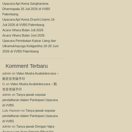
Upacara Api Homa Sangharama
Dharmapala 26 Juli 2026 di VVBS
Palembang
Upacara Api Homa Drashi Lhamo 16
Juli 2026 di VVBS Palembang
Acara Vihara Bulan Juli 2026
Acara Vihara Bulan Juni 2026
Upacara Pertobatan Kaisar Liang dan
Ulkamukhayoga Ksitigarbha 18-28 Juni
2026 di VVBS Palembang
Komment Terbaru
admin
on
Video Mudra Avalokitesvara –
觀世音菩薩手印
G
on
Video Mudra Avalokitesvara – 觀
世音菩薩手印
admin
on
Tanya jawab seputar
pendaftaran dalam Partisipasi Upacara
di VVBS
Luis Hansen
on
Tanya jawab seputar
pendaftaran dalam Partisipasi Upacara
di VVBS
admin
on
Tanya jawab Dengan Vajra
Acarya Lian Yuan Seputar Ritual Api