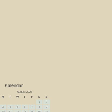
Kalendar
August 2026
M
T
W
T
F
S
S
1
2
3
4
5
6
7
8
9
10
11
12
13
14
15
16