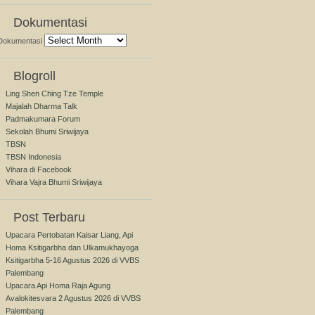
Dokumentasi
Dokumentasi
Blogroll
Ling Shen Ching Tze Temple
Majalah Dharma Talk
Padmakumara Forum
Sekolah Bhumi Sriwijaya
TBSN
TBSN Indonesia
Vihara di Facebook
Vihara Vajra Bhumi Sriwijaya
Post Terbaru
Upacara Pertobatan Kaisar Liang, Api
Homa Ksitigarbha dan Ulkamukhayoga
Ksitigarbha 5-16 Agustus 2026 di VVBS
Palembang
Upacara Api Homa Raja Agung
Avalokitesvara 2 Agustus 2026 di VVBS
Palembang