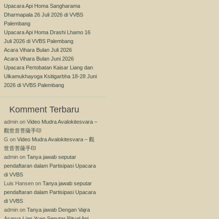
Upacara Api Homa Sangharama
Dharmapala 26 Juli 2026 di VVBS
Palembang
Upacara Api Homa Drashi Lhamo 16
Juli 2026 di VVBS Palembang
Acara Vihara Bulan Juli 2026
Acara Vihara Bulan Juni 2026
Upacara Pertobatan Kaisar Liang dan
Ulkamukhayoga Ksitigarbha 18-28 Juni
2026 di VVBS Palembang
Komment Terbaru
admin
on
Video Mudra Avalokitesvara –
觀世音菩薩手印
G
on
Video Mudra Avalokitesvara – 觀
世音菩薩手印
admin
on
Tanya jawab seputar
pendaftaran dalam Partisipasi Upacara
di VVBS
Luis Hansen
on
Tanya jawab seputar
pendaftaran dalam Partisipasi Upacara
di VVBS
admin
on
Tanya jawab Dengan Vajra
Acarya Lian Yuan Seputar Ritual Api