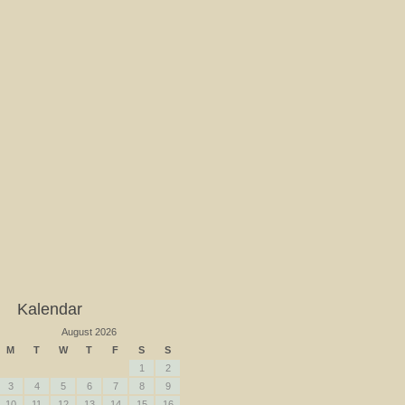
Kalendar
August 2026
M
T
W
T
F
S
S
1
2
3
4
5
6
7
8
9
10
11
12
13
14
15
16