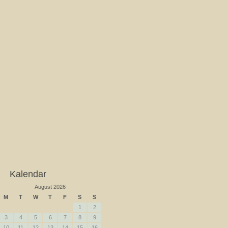
Kalendar
August 2026
M
T
W
T
F
S
S
1
2
3
4
5
6
7
8
9
10
11
12
13
14
15
16