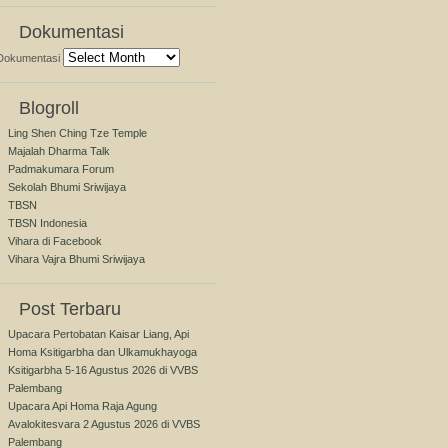
Dokumentasi
Dokumentasi
Blogroll
Ling Shen Ching Tze Temple
Majalah Dharma Talk
Padmakumara Forum
Sekolah Bhumi Sriwijaya
TBSN
TBSN Indonesia
Vihara di Facebook
Vihara Vajra Bhumi Sriwijaya
Post Terbaru
Upacara Pertobatan Kaisar Liang, Api
Homa Ksitigarbha dan Ulkamukhayoga
Ksitigarbha 5-16 Agustus 2026 di VVBS
Palembang
Upacara Api Homa Raja Agung
Avalokitesvara 2 Agustus 2026 di VVBS
Palembang