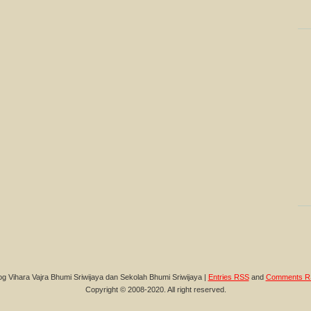
og Vihara Vajra Bhumi Sriwijaya dan Sekolah Bhumi Sriwijaya |
Entries RSS
and
Comments R
Copyright © 2008-2020. All right reserved.