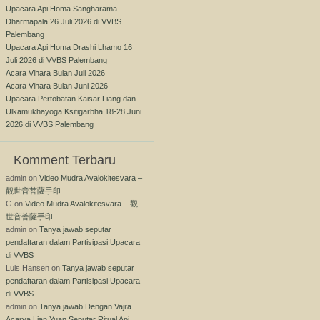
Upacara Api Homa Sangharama
Dharmapala 26 Juli 2026 di VVBS
Palembang
Upacara Api Homa Drashi Lhamo 16
Juli 2026 di VVBS Palembang
Acara Vihara Bulan Juli 2026
Acara Vihara Bulan Juni 2026
Upacara Pertobatan Kaisar Liang dan
Ulkamukhayoga Ksitigarbha 18-28 Juni
2026 di VVBS Palembang
Komment Terbaru
admin
on
Video Mudra Avalokitesvara –
觀世音菩薩手印
G
on
Video Mudra Avalokitesvara – 觀
世音菩薩手印
admin
on
Tanya jawab seputar
pendaftaran dalam Partisipasi Upacara
di VVBS
Luis Hansen
on
Tanya jawab seputar
pendaftaran dalam Partisipasi Upacara
di VVBS
admin
on
Tanya jawab Dengan Vajra
Acarya Lian Yuan Seputar Ritual Api