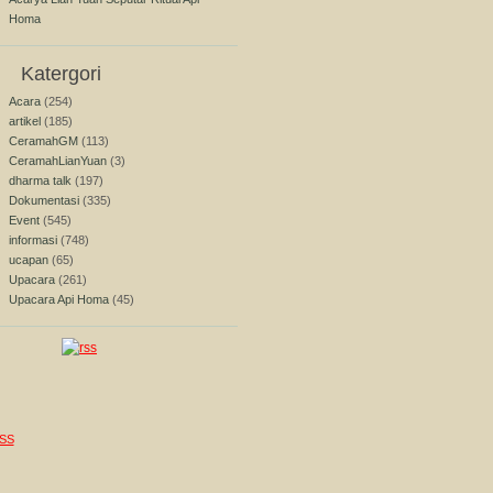
Homa
Katergori
Acara
(254)
artikel
(185)
CeramahGM
(113)
CeramahLianYuan
(3)
dharma talk
(197)
Dokumentasi
(335)
Event
(545)
informasi
(748)
ucapan
(65)
Upacara
(261)
Upacara Api Homa
(45)
SS